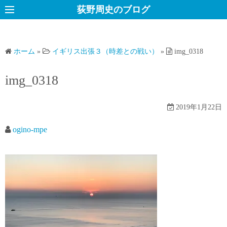
コ
荻野周史のブログ
ン
テ
ン
ホーム
»
イギリス出張３（時差との戦い）
»
img_0318
ツ
へ
img_0318
ス
キ
2019年1月22日
ッ
プ
ogino-mpe