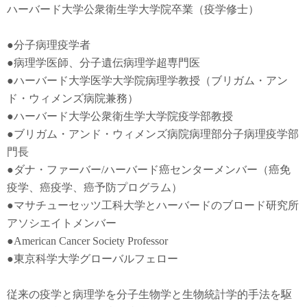
ハーバード大学公衆衛生学大学院卒業（疫学修士）
●
分子病理疫学者
●
病理学医師、分子遺伝病理学超専門医
●
ハーバード大学医学大学院病理学教授（ブリガム・アン
ド・ウィメンズ病院兼務）
●
ハーバード大学公衆衛生学大学院疫学部教授
●
ブリガム・アンド・ウィメンズ病院病理部分子病理疫学部
門長
●
ダナ・ファーバー
/
ハーバード癌センターメンバー（癌免
疫学
、
癌疫学
、癌予防
プログラム）
●
マサチューセッツ工科大学とハーバードのブロード研究所
アソシエイトメンバー
●American Cancer Society Professor
●東京科学大学グローバルフェロー
従来の疫学と病理学を分子生物学と生物統計学的手法を駆