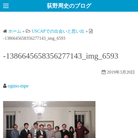
コ
荻野周史のブログ
ン
テ
ン
ホーム
»
USCAPでの出会いと思い出
»
ツ
-1386645658356277143_img_6593
へ
ス
-1386645658356277143_img_6593
キ
ッ
2019年3月20日
プ
ogino-mpe