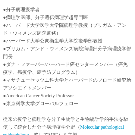
●
分子病理疫学者
●
病理学医師、分子遺伝病理学超専門医
●
ハーバード大学医学大学院病理学教授（ブリガム・アン
ド・ウィメンズ病院兼務）
●
ハーバード大学公衆衛生学大学院疫学部教授
●
ブリガム・アンド・ウィメンズ病院病理部分子病理疫学部
門長
●
ダナ・ファーバー
/
ハーバード癌センターメンバー（癌免
疫学
、
癌疫学
、癌予防
プログラム）
●
マサチューセッツ工科大学とハーバードのブロード研究所
アソシエイトメンバー
●American Cancer Society Professor
●東京科学大学グローバルフェロー
従来の疫学と病理学を分子生物学と生物統計学的手法を駆
使して統合した分子病理疫学分野（
Molecular pathological
epidemiology
、略してMPE）を主導。