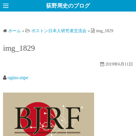
コ
荻野周史のブログ
ン
テ
ン
ホーム
»
ボストン日本人研究者交流会
»
img_1829
ツ
へ
img_1829
ス
キ
2019年6月11日
ッ
プ
ogino-mpe