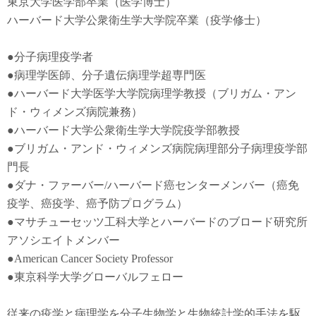
東京大学医学部卒業（医学博士）
ハーバード大学公衆衛生学大学院卒業（疫学修士）
●
分子病理疫学者
●
病理学医師、分子遺伝病理学超専門医
●
ハーバード大学医学大学院病理学教授（ブリガム・アン
ド・ウィメンズ病院兼務）
●
ハーバード大学公衆衛生学大学院疫学部教授
●
ブリガム・アンド・ウィメンズ病院病理部分子病理疫学部
門長
●
ダナ・ファーバー
/
ハーバード癌センターメンバー（癌免
疫学
、
癌疫学
、癌予防
プログラム）
●
マサチューセッツ工科大学とハーバードのブロード研究所
アソシエイトメンバー
●American Cancer Society Professor
●東京科学大学グローバルフェロー
従来の疫学と病理学を分子生物学と生物統計学的手法を駆