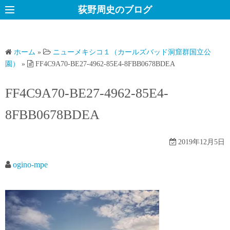
コ
荻野周史のブログ
ン
テ
ン
ホーム
»
ニューメキシコ１（カールズバッド洞窟群国立公
ツ
園）
»
FF4C9A70-BE27-4962-85E4-8FBB0678BDEA
へ
ス
FF4C9A70-BE27-4962-85E4-
キ
8FBB0678BDEA
ッ
プ
2019年12月5日
ogino-mpe