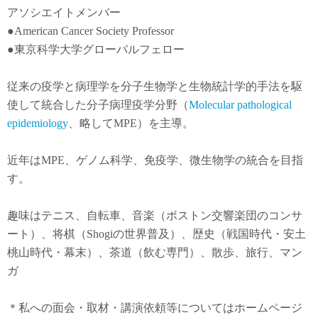
アソシエイトメンバー
●American Cancer Society Professor
●東京科学大学グローバルフェロー
従来の疫学と病理学を分子生物学と生物統計学的手法を駆
使して統合した分子病理疫学分野（
Molecular pathological
epidemiology
、略してMPE）を主導。
近年は
MPE
、ゲノム科学、免疫学、微生物学の統合を目指
す。
趣味はテニス、自転車、音楽（ボストン交響楽団のコンサ
ート）、将棋（Shogiの世界普及）、歴史（戦国時代・安土
桃山時代・幕末）、茶道（飲む専門）、散歩、旅行、マン
ガ
＊私への面会・取材・講演依頼等についてはホームページ