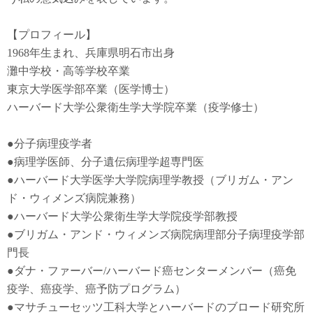
【プロフィール】
1968年生まれ、兵庫県明石市出身
灘中学校・高等学校卒業
東京大学医学部卒業（医学博士）
ハーバード大学公衆衛生学大学院卒業（疫学修士）
●
分子病理疫学者
●
病理学医師、分子遺伝病理学超専門医
●
ハーバード大学医学大学院病理学教授（ブリガム・アン
ド・ウィメンズ病院兼務）
●
ハーバード大学公衆衛生学大学院疫学部教授
●
ブリガム・アンド・ウィメンズ病院病理部分子病理疫学部
門長
●
ダナ・ファーバー
/
ハーバード癌センターメンバー（癌免
疫学
、
癌疫学
、癌予防
プログラム）
●
マサチューセッツ工科大学とハーバードのブロード研究所