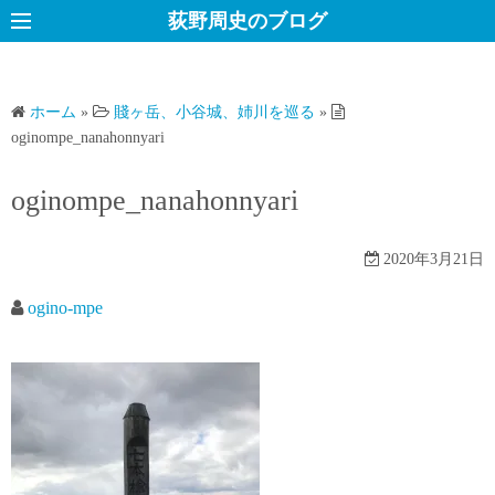
コ
荻野周史のブログ
ン
テ
ン
ホーム
»
賤ヶ岳、小谷城、姉川を巡る
»
ツ
oginompe_nanahonnyari
へ
ス
oginompe_nanahonnyari
キ
ッ
2020年3月21日
プ
ogino-mpe