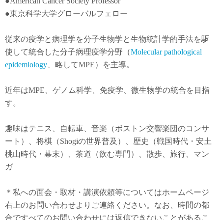
●American Cancer Society Professor
●東京科学大学グローバルフェロー
従来の疫学と病理学を分子生物学と生物統計学的手法を駆
使して統合した分子病理疫学分野（
Molecular pathological
epidemiology
、略してMPE）を主導。
近年は
MPE
、ゲノム科学、免疫学、微生物学の統合を目指
す。
趣味はテニス、自転車、音楽（ボストン交響楽団のコンサ
ート）、将棋（Shogiの世界普及）、歴史（戦国時代・安土
桃山時代・幕末）、茶道（飲む専門）、散歩、旅行、マン
ガ
＊私への面会・取材・講演依頼等についてはホームページ
右上のお問い合わせよりご連絡ください。なお、時間の都
合ですべてのお問い合わせには返信できないことがあるこ