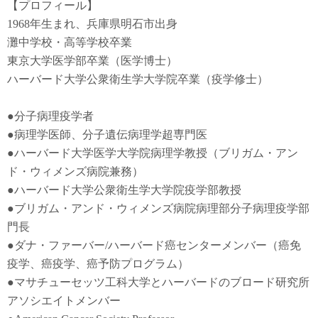
【プロフィール】
1968年生まれ、兵庫県明石市出身
灘中学校・高等学校卒業
東京大学医学部卒業（医学博士）
ハーバード大学公衆衛生学大学院卒業（疫学修士）
●
分子病理疫学者
●
病理学医師、分子遺伝病理学超専門医
●
ハーバード大学医学大学院病理学教授（ブリガム・アン
ド・ウィメンズ病院兼務）
●
ハーバード大学公衆衛生学大学院疫学部教授
●
ブリガム・アンド・ウィメンズ病院病理部分子病理疫学部
門長
●
ダナ・ファーバー
/
ハーバード癌センターメンバー（癌免
疫学
、
癌疫学
、癌予防
プログラム）
●
マサチューセッツ工科大学とハーバードのブロード研究所
アソシエイトメンバー