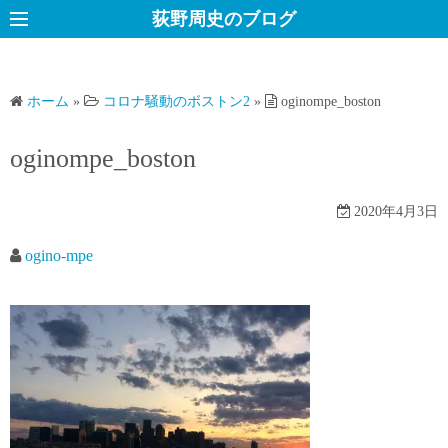
コ
荻野周史のブログ
ン
テ
ン
ホーム
»
コロナ騒動のボストン2
»
oginompe_boston
ツ
へ
oginompe_boston
ス
キ
2020年4月3日
ッ
プ
ogino-mpe