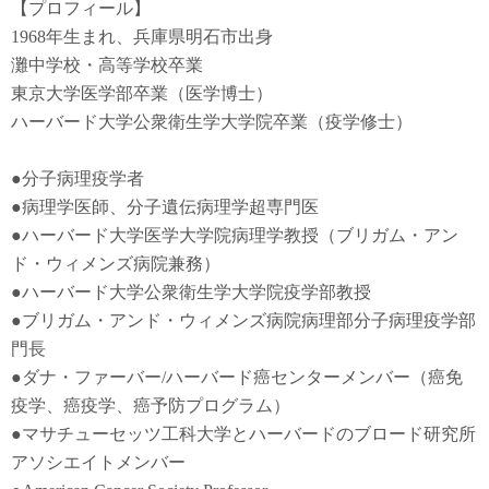
【プロフィール】
1968年生まれ、兵庫県明石市出身
灘中学校・高等学校卒業
東京大学医学部卒業（医学博士）
ハーバード大学公衆衛生学大学院卒業（疫学修士）
●
分子病理疫学者
●
病理学医師、分子遺伝病理学超専門医
●
ハーバード大学医学大学院病理学教授（ブリガム・アン
ド・ウィメンズ病院兼務）
●
ハーバード大学公衆衛生学大学院疫学部教授
●
ブリガム・アンド・ウィメンズ病院病理部分子病理疫学部
門長
●
ダナ・ファーバー
/
ハーバード癌センターメンバー（癌免
疫学
、
癌疫学
、癌予防
プログラム）
●
マサチューセッツ工科大学とハーバードのブロード研究所
アソシエイトメンバー