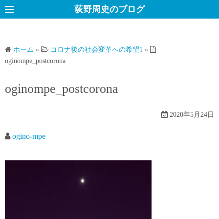
コ
荻野周史のブログ
ン
テ
ン
ホーム
»
コロナ後の社会変革への希望1
»
ツ
oginompe_postcorona
へ
ス
oginompe_postcorona
キ
ッ
2020年5月24日
プ
ogino-mpe