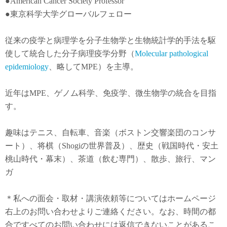
●American Cancer Society Professor
●東京科学大学グローバルフェロー
従来の疫学と病理学を分子生物学と生物統計学的手法を駆
使して統合した分子病理疫学分野（
Molecular pathological
epidemiology
、略してMPE）を主導。
近年は
MPE
、ゲノム科学、免疫学、微生物学の統合を目指
す。
趣味はテニス、自転車、音楽（ボストン交響楽団のコンサ
ート）、将棋（Shogiの世界普及）、歴史（戦国時代・安土
桃山時代・幕末）、茶道（飲む専門）、散歩、旅行、マン
ガ
＊私への面会・取材・講演依頼等についてはホームページ
右上のお問い合わせよりご連絡ください。なお、時間の都
合ですべてのお問い合わせには返信できないことがあるこ