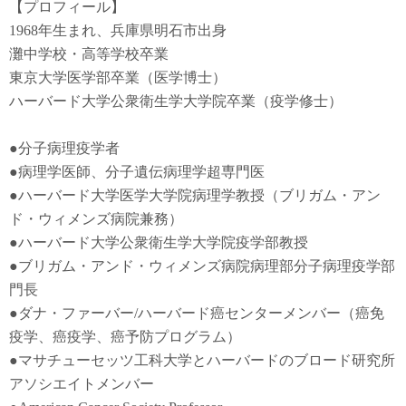
【プロフィール】
1968年生まれ、兵庫県明石市出身
灘中学校・高等学校卒業
東京大学医学部卒業（医学博士）
ハーバード大学公衆衛生学大学院卒業（疫学修士）
●
分子病理疫学者
●
病理学医師、分子遺伝病理学超専門医
●
ハーバード大学医学大学院病理学教授（ブリガム・アン
ド・ウィメンズ病院兼務）
●
ハーバード大学公衆衛生学大学院疫学部教授
●
ブリガム・アンド・ウィメンズ病院病理部分子病理疫学部
門長
●
ダナ・ファーバー
/
ハーバード癌センターメンバー（癌免
疫学
、
癌疫学
、癌予防
プログラム）
●
マサチューセッツ工科大学とハーバードのブロード研究所
アソシエイトメンバー