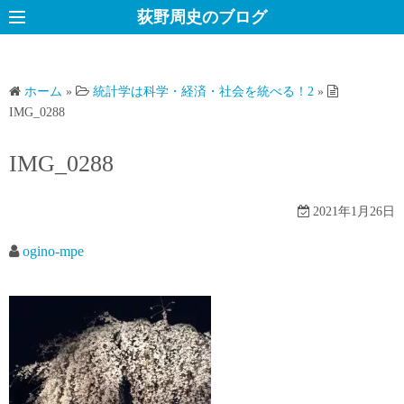
コ
荻野周史のブログ
ン
テ
ン
ホーム
»
統計学は科学・経済・社会を統べる！2
»
ツ
IMG_0288
へ
ス
IMG_0288
キ
ッ
2021年1月26日
プ
ogino-mpe