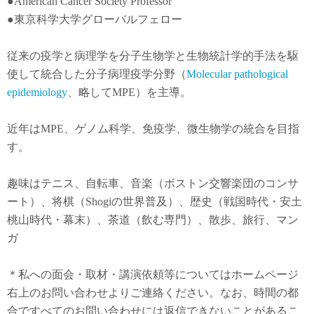
●American Cancer Society Professor
●東京科学大学グローバルフェロー
従来の疫学と病理学を分子生物学と生物統計学的手法を駆
使して統合した分子病理疫学分野（
Molecular pathological
epidemiology
、略してMPE）を主導。
近年は
MPE
、ゲノム科学、免疫学、微生物学の統合を目指
す。
趣味はテニス、自転車、音楽（ボストン交響楽団のコンサ
ート）、将棋（Shogiの世界普及）、歴史（戦国時代・安土
桃山時代・幕末）、茶道（飲む専門）、散歩、旅行、マン
ガ
＊私への面会・取材・講演依頼等についてはホームページ
右上のお問い合わせよりご連絡ください。なお、時間の都
合ですべてのお問い合わせには返信できないことがあるこ