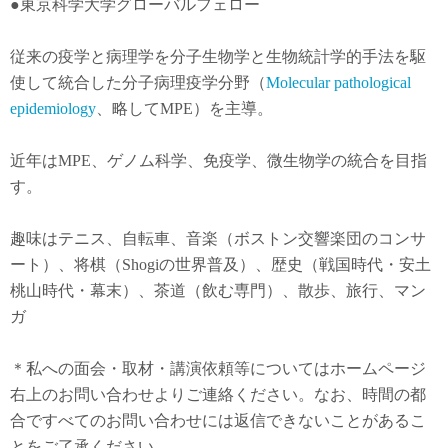
●東京科学大学グローバルフェロー
従来の疫学と病理学を分子生物学と生物統計学的手法を駆
使して統合した分子病理疫学分野（
Molecular pathological
epidemiology
、略してMPE）を主導。
近年は
MPE
、ゲノム科学、免疫学、微生物学の統合を目指
す。
趣味はテニス、自転車、音楽（ボストン交響楽団のコンサ
ート）、将棋（Shogiの世界普及）、歴史（戦国時代・安土
桃山時代・幕末）、茶道（飲む専門）、散歩、旅行、マン
ガ
＊私への面会・取材・講演依頼等についてはホームページ
右上のお問い合わせよりご連絡ください。なお、時間の都
合ですべてのお問い合わせには返信できないことがあるこ
とをご了承ください。