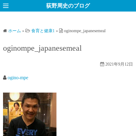
コ
荻野周史のブログ
ン
テ
ン
ホーム
»
食育と健康1
»
oginompe_japanesemeal
ツ
へ
oginompe_japanesemeal
ス
キ
2021年9月12日
ッ
プ
ogino-mpe