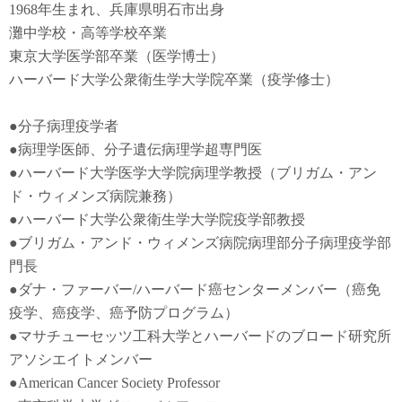
1968年生まれ、兵庫県明石市出身
灘中学校・高等学校卒業
東京大学医学部卒業（医学博士）
ハーバード大学公衆衛生学大学院卒業（疫学修士）
●
分子病理疫学者
●
病理学医師、分子遺伝病理学超専門医
●
ハーバード大学医学大学院病理学教授（ブリガム・アン
ド・ウィメンズ病院兼務）
●
ハーバード大学公衆衛生学大学院疫学部教授
●
ブリガム・アンド・ウィメンズ病院病理部分子病理疫学部
門長
●
ダナ・ファーバー
/
ハーバード癌センターメンバー（癌免
疫学
、
癌疫学
、癌予防
プログラム）
●
マサチューセッツ工科大学とハーバードのブロード研究所
アソシエイトメンバー
●American Cancer Society Professor