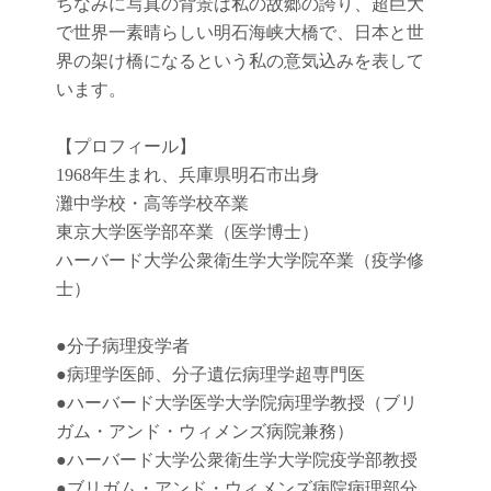
ちなみに写真の背景は私の故郷の誇り、超巨大
で世界一素晴らしい明石海峡大橋で、日本と世
界の架け橋になるという私の意気込みを表して
います。
【プロフィール】
1968年生まれ、兵庫県明石市出身
灘中学校・高等学校卒業
東京大学医学部卒業（医学博士）
ハーバード大学公衆衛生学大学院卒業（疫学修
士）
●
分子病理疫学者
●
病理学医師、分子遺伝病理学超専門医
●
ハーバード大学医学大学院病理学教授（ブリ
ガム・アンド・ウィメンズ病院兼務）
●
ハーバード大学公衆衛生学大学院疫学部教授
●
ブリガム・アンド・ウィメンズ病院病理部分