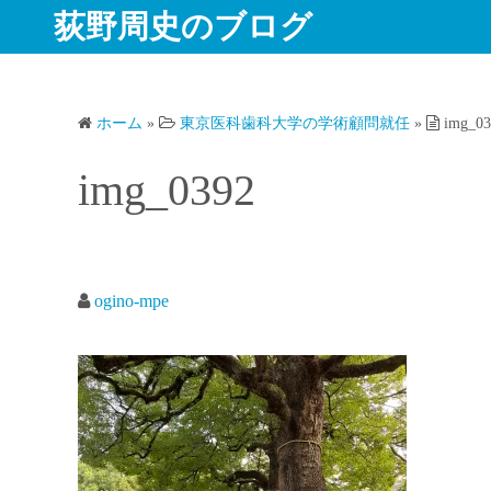
コ
荻野周史のブログ
ン
テ
ン
ホーム
»
東京医科歯科大学の学術顧問就任
»
img_03
ツ
へ
img_0392
ス
キ
ッ
プ
ogino-mpe