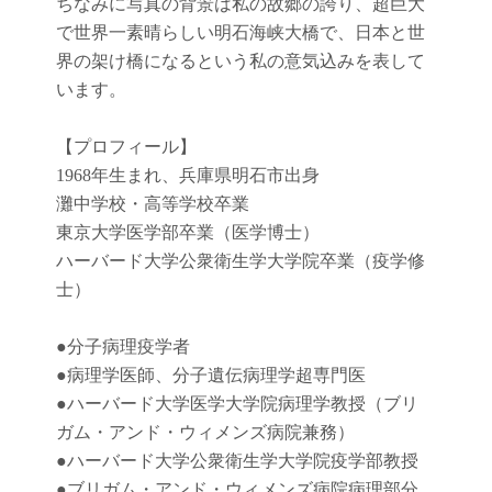
ちなみに写真の背景は私の故郷の誇り、超巨大
で世界一素晴らしい明石海峡大橋で、日本と世
界の架け橋になるという私の意気込みを表して
います。
【プロフィール】
1968年生まれ、兵庫県明石市出身
灘中学校・高等学校卒業
東京大学医学部卒業（医学博士）
ハーバード大学公衆衛生学大学院卒業（疫学修
士）
●
分子病理疫学者
●
病理学医師、分子遺伝病理学超専門医
●
ハーバード大学医学大学院病理学教授（ブリ
ガム・アンド・ウィメンズ病院兼務）
●
ハーバード大学公衆衛生学大学院疫学部教授
●
ブリガム・アンド・ウィメンズ病院病理部分