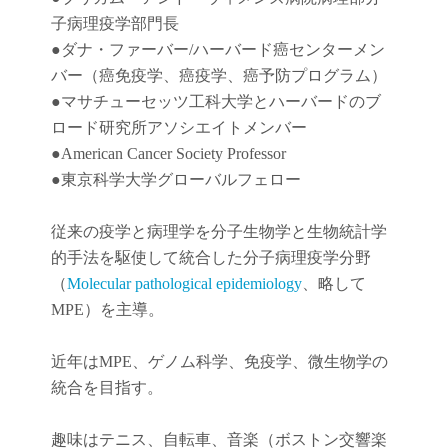
子病理疫学部門長
●
ダナ・ファーバー
/
ハーバード癌センターメン
バー（癌免疫学
、
癌疫学
、癌予防
プログラム）
●
マサチューセッツ工科大学とハーバードのブ
ロード研究所アソシエイトメンバー
●American Cancer Society Professor
●東京科学大学グローバルフェロー
従来の疫学と病理学を分子生物学と生物統計学
的手法を駆使して統合した分子病理疫学分野
（
Molecular pathological epidemiology
、略して
MPE）を主導。
近年は
MPE
、ゲノム科学、免疫学、微生物学の
統合を目指す。
趣味はテニス、自転車、音楽（ボストン交響楽