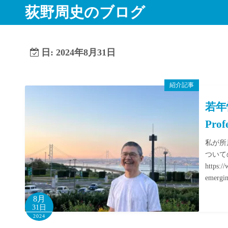
コ
荻野周史のブログ
ン
テ
ン
日:
2024年8月31日
ツ
へ
ス
紹介記事
キ
若年
ッ
Pro
プ
私が所
ついて
https:/
emergi
8月
31日
2024