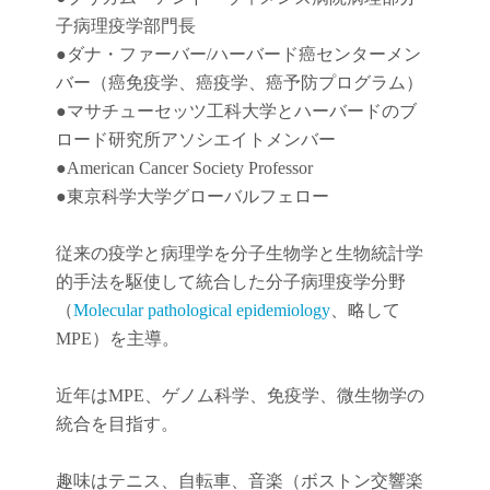
子病理疫学部門長
●
ダナ・ファーバー
/
ハーバード癌センターメン
バー（癌免疫学
、
癌疫学
、癌予防
プログラム）
●
マサチューセッツ工科大学とハーバードのブ
ロード研究所アソシエイトメンバー
●American Cancer Society Professor
●東京科学大学グローバルフェロー
従来の疫学と病理学を分子生物学と生物統計学
的手法を駆使して統合した分子病理疫学分野
（
Molecular pathological epidemiology
、略して
MPE）を主導。
近年は
MPE
、ゲノム科学、免疫学、微生物学の
統合を目指す。
趣味はテニス、自転車、音楽（ボストン交響楽