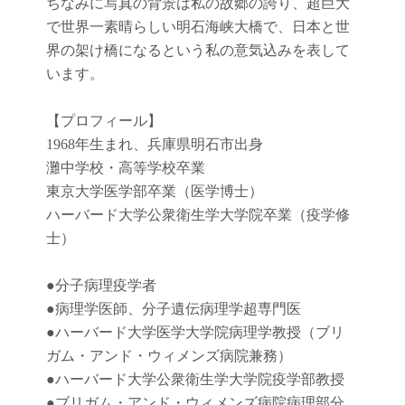
ちなみに写真の背景は私の故郷の誇り、超巨大
で世界一素晴らしい明石海峡大橋で、日本と世
界の架け橋になるという私の意気込みを表して
います。
【プロフィール】
1968年生まれ、兵庫県明石市出身
灘中学校・高等学校卒業
東京大学医学部卒業（医学博士）
ハーバード大学公衆衛生学大学院卒業（疫学修
士）
●
分子病理疫学者
●
病理学医師、分子遺伝病理学超専門医
●
ハーバード大学医学大学院病理学教授（ブリ
ガム・アンド・ウィメンズ病院兼務）
●
ハーバード大学公衆衛生学大学院疫学部教授
●
ブリガム・アンド・ウィメンズ病院病理部分