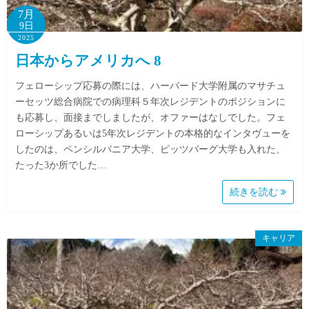
7月
9日
2025
日本からアメリカへ 8
フェローシップ応募の際には、ハーバード大学附属のマサチュ
ーセッツ総合病院での病理科５年次レジデントのポジションに
も応募し、面接までしましたが、オファーはなしでした。フェ
ローシップあるいは5年次レジデントの本格的なインタヴューを
したのは、ペンシルバニア大学、ピッツバーグ大学も入れた、
たった3か所でした…
続きを読む
キャリア