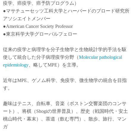
疫学
、
癌疫学
、癌予防
プログラム）
●
マサチューセッツ工科大学とハーバードのブロード研究所
アソシエイトメンバー
●American Cancer Society Professor
●東京科学大学グローバルフェロー
従来の疫学と病理学を分子生物学と生物統計学的手法を駆
使して統合した分子病理疫学分野（
Molecular pathological
epidemiology
、略してMPE）を主導。
近年は
MPE
、ゲノム科学、免疫学、微生物学の統合を目指
す。
趣味はテニス、自転車、音楽（ボストン交響楽団のコンサ
ート）、将棋（Shogiの世界普及）、歴史（戦国時代・安土
桃山時代・幕末）、茶道（飲む専門）、散歩、旅行、マン
ガ