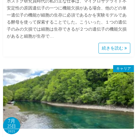
ポスドク研究員時代の私の主な仕事は、マイクロサテライト不
安定性の原因遺伝子の一つに機能欠損がある場合、他のどの単
一遺伝子の機能が細胞の生存に必須であるかを実験モデルであ
る酵母を使って探索することでした。こういった、１つの遺伝
子のみの欠損では細胞は生存できるが２つの遺伝子の機能欠損
があると細胞が生存で…
続きを読む
キャリア
7月
25日
2025