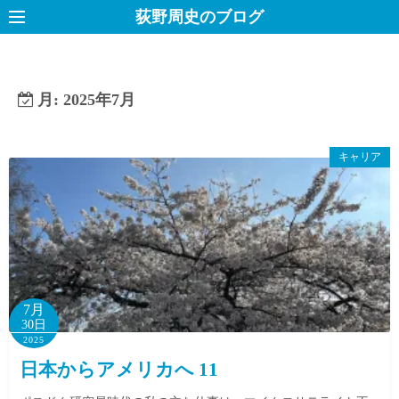
コ
荻野周史のブログ
ン
テ
ン
月:
2025年7月
ツ
へ
ス
キャリア
キ
ッ
プ
7月
30日
2025
日本からアメリカへ 11