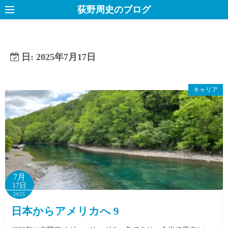
コ
荻野周史のブログ
ン
テ
ン
日:
2025年7月17日
ツ
へ
ス
キャリア
キ
ッ
プ
7月
17日
2025
日本からアメリカへ 9