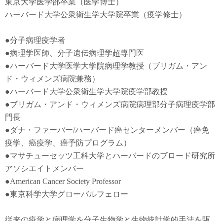
東京大学医学部卒業（医学博士）
ハーバード大学公衆衛生学大学院卒業（疫学修士）
●
分子病理疫学者
●
病理学医師、分子遺伝病理学超専門医
●
ハーバード大学医学大学院病理学教授（ブリガム・アン
ド・ウィメンズ病院兼務）
●
ハーバード大学公衆衛生学大学院疫学部教授
●
ブリガム・アンド・ウィメンズ病院病理部分子病理疫学部
門長
●
ダナ・ファーバー
/
ハーバード癌センターメンバー（癌免
疫学
、
癌疫学
、癌予防
プログラム）
●
マサチューセッツ工科大学とハーバードのブロード研究所
アソシエイトメンバー
●American Cancer Society Professor
●東京科学大学グローバルフェロー
従来の疫学と病理学を分子生物学と生物統計学的手法を駆