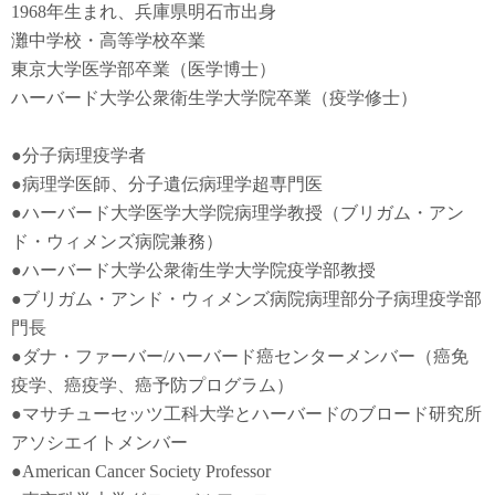
1968年生まれ、兵庫県明石市出身
灘中学校・高等学校卒業
東京大学医学部卒業（医学博士）
ハーバード大学公衆衛生学大学院卒業（疫学修士）
●
分子病理疫学者
●
病理学医師、分子遺伝病理学超専門医
●
ハーバード大学医学大学院病理学教授（ブリガム・アン
ド・ウィメンズ病院兼務）
●
ハーバード大学公衆衛生学大学院疫学部教授
●
ブリガム・アンド・ウィメンズ病院病理部分子病理疫学部
門長
●
ダナ・ファーバー
/
ハーバード癌センターメンバー（癌免
疫学
、
癌疫学
、癌予防
プログラム）
●
マサチューセッツ工科大学とハーバードのブロード研究所
アソシエイトメンバー
●American Cancer Society Professor