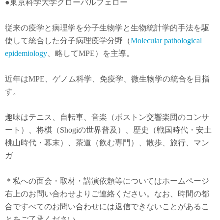
●東京科学大学グローバルフェロー
従来の疫学と病理学を分子生物学と生物統計学的手法を駆
使して統合した分子病理疫学分野（
Molecular pathological
epidemiology
、略してMPE）を主導。
近年は
MPE
、ゲノム科学、免疫学、微生物学の統合を目指
す。
趣味はテニス、自転車、音楽（ボストン交響楽団のコンサ
ート）、将棋（Shogiの世界普及）、歴史（戦国時代・安土
桃山時代・幕末）、茶道（飲む専門）、散歩、旅行、マン
ガ
＊私への面会・取材・講演依頼等についてはホームページ
右上のお問い合わせよりご連絡ください。なお、時間の都
合ですべてのお問い合わせには返信できないことがあるこ
とをご了承ください。