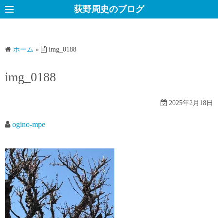
コ
荻野周史のブログ
ン
テ
ン
ホーム
»
img_0188
ツ
へ
img_0188
ス
キ
2025年2月18日
ッ
プ
ogino-mpe