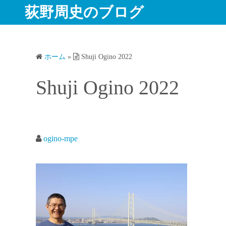
コ
荻野周史のブログ
ン
テ
ン
ホーム
»
Shuji Ogino 2022
ツ
へ
Shuji Ogino 2022
ス
キ
ッ
プ
ogino-mpe