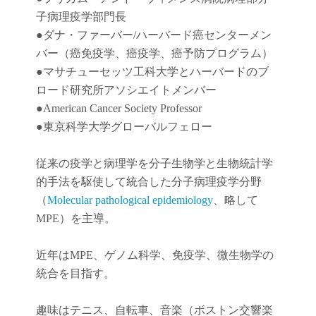
子病理疫学部門長
●
ダナ・ファーバー
/
ハーバード癌センターメン
バー（癌免疫学
、
癌疫学
、癌予防
プログラム）
●
マサチューセッツ工科大学とハーバードのブ
ロード研究所アソシエイトメンバー
●American Cancer Society Professor
●東京科学大学グローバルフェロー
従来の疫学と病理学を分子生物学と生物統計学
的手法を駆使して統合した分子病理疫学分野
（
Molecular pathological epidemiology
、略して
MPE）を主導。
近年は
MPE
、ゲノム科学、免疫学、微生物学の
統合を目指す。
趣味はテニス、自転車、音楽（ボストン交響楽