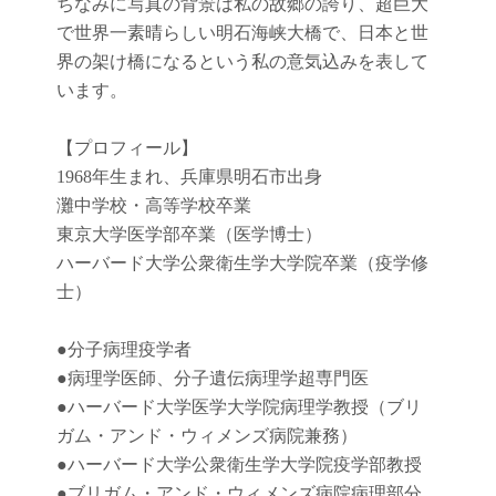
ちなみに写真の背景は私の故郷の誇り、超巨大
で世界一素晴らしい明石海峡大橋で、日本と世
界の架け橋になるという私の意気込みを表して
います。
【プロフィール】
1968年生まれ、兵庫県明石市出身
灘中学校・高等学校卒業
東京大学医学部卒業（医学博士）
ハーバード大学公衆衛生学大学院卒業（疫学修
士）
●
分子病理疫学者
●
病理学医師、分子遺伝病理学超専門医
●
ハーバード大学医学大学院病理学教授（ブリ
ガム・アンド・ウィメンズ病院兼務）
●
ハーバード大学公衆衛生学大学院疫学部教授
●
ブリガム・アンド・ウィメンズ病院病理部分