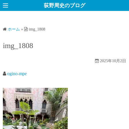
コ
荻野周史のブログ
ン
テ
ン
ホーム
»
img_1808
ツ
へ
img_1808
ス
キ
2025年10月2日
ッ
プ
ogino-mpe