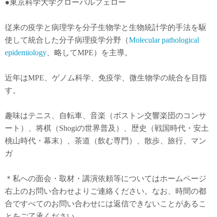
●東京科学大学グローバルフェロー
従来の疫学と病理学を分子生物学と生物統計学的手法を駆
使して統合した分子病理疫学分野（
Molecular pathological
epidemiology
、略してMPE）を主導。
近年は
MPE
、ゲノム科学、免疫学、微生物学の統合を目指
す。
趣味はテニス、自転車、音楽（ボストン交響楽団のコンサ
ート）、将棋（Shogiの世界普及）、歴史（戦国時代・安土
桃山時代・幕末）、茶道（飲む専門）、散歩、旅行、マン
ガ
＊私への面会・取材・講演依頼等についてはホームページ
右上のお問い合わせよりご連絡ください。なお、時間の都
合ですべてのお問い合わせには返信できないことがあるこ
とをご了承ください。