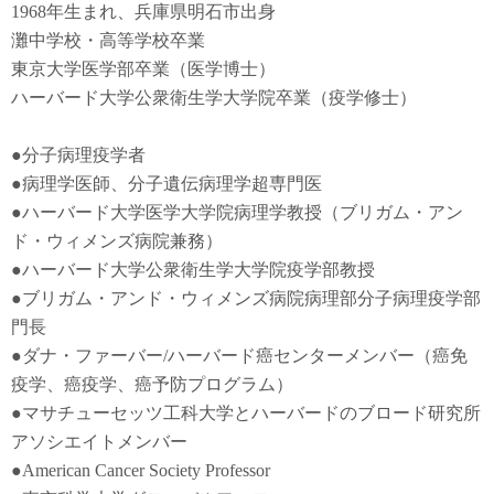
1968年生まれ、兵庫県明石市出身
灘中学校・高等学校卒業
東京大学医学部卒業（医学博士）
ハーバード大学公衆衛生学大学院卒業（疫学修士）
●
分子病理疫学者
●
病理学医師、分子遺伝病理学超専門医
●
ハーバード大学医学大学院病理学教授（ブリガム・アン
ド・ウィメンズ病院兼務）
●
ハーバード大学公衆衛生学大学院疫学部教授
●
ブリガム・アンド・ウィメンズ病院病理部分子病理疫学部
門長
●
ダナ・ファーバー
/
ハーバード癌センターメンバー（癌免
疫学
、
癌疫学
、癌予防
プログラム）
●
マサチューセッツ工科大学とハーバードのブロード研究所
アソシエイトメンバー
●American Cancer Society Professor