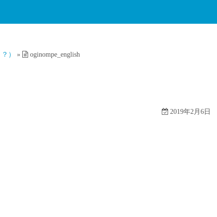
！？）
»
oginompe_english
2019年2月6日