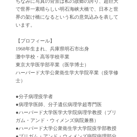
ちなみに写真の背景は私の故郷の誇り、超巨大
で世界一素晴らしい明石海峡大橋で、日本と世
界の架け橋になるという私の意気込みを表して
います。
【プロフィール】
1968年生まれ、兵庫県明石市出身
灘中学校・高等学校卒業
東京大学医学部卒業（医学博士）
ハーバード大学公衆衛生学大学院卒業（疫学修
士）
●
分子病理疫学者
●
病理学医師、分子遺伝病理学超専門医
●
ハーバード大学医学大学院病理学教授（ブリ
ガム・アンド・ウィメンズ病院兼務）
●
ハーバード大学公衆衛生学大学院疫学部教授
●
ブリガム・アンド・ウィメンズ病院病理部分