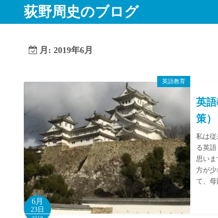
コ
荻野周史のブログ
ン
テ
ン
月:
2019年6月
ツ
へ
ス
英語教育
キ
英語
ッ
策）
プ
私は従
る英語
思いま
方が少
て、母
6月
23日
2019