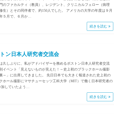
門のファカルティ（教員）、レジデント、クリニカルフェロー（病理
修生）とその同伴者で、約150人でした。 アメリカの大学の年度は９月
年５月で、６月か…
続きを読む
トン日本人研究者交流会
は久しぶりに、私がアドバイザーを務めるボストン日本人研究者交流
別イベント「見えないものが見えた！～史上初のブラックホール撮影
裏～」に出席してきました。 先日日本でも大きく報道された史上初の
クホール撮影にマサチューセッツ工科大学（MIT）で働く日本研究者の
参加していたよう…
続きを読む