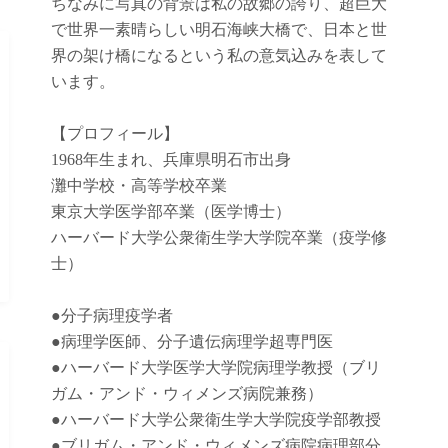
ちなみに写真の背景は私の故郷の誇り、超巨大
で世界一素晴らしい明石海峡大橋で、日本と世
界の架け橋になるという私の意気込みを表して
います。
【プロフィール】
1968年生まれ、兵庫県明石市出身
灘中学校・高等学校卒業
東京大学医学部卒業（医学博士）
ハーバード大学公衆衛生学大学院卒業（疫学修
士）
●
分子病理疫学者
●
病理学医師、分子遺伝病理学超専門医
●
ハーバード大学医学大学院病理学教授（ブリ
ガム・アンド・ウィメンズ病院兼務）
●
ハーバード大学公衆衛生学大学院疫学部教授
●
ブリガム・アンド・ウィメンズ病院病理部分