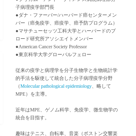
子病理疫学部門長
●
ダナ・ファーバー
/
ハーバード癌センターメン
バー（癌免疫学
、
癌疫学
、癌予防
プログラム）
●
マサチューセッツ工科大学とハーバードのブ
ロード研究所アソシエイトメンバー
●American Cancer Society Professor
●東京科学大学グローバルフェロー
従来の疫学と病理学を分子生物学と生物統計学
的手法を駆使して統合した分子病理疫学分野
（
Molecular pathological epidemiology
、略して
MPE）を主導。
近年は
MPE
、ゲノム科学、免疫学、微生物学の
統合を目指す。
趣味はテニス、自転車、音楽（ボストン交響楽