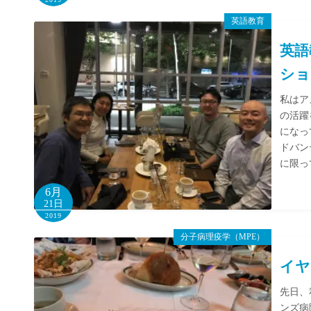
英語教育
英語
ショ
私はア
の活躍
になっ
ドバン
に限っ
6月
21日
2019
分子病理疫学（MPE）
イヤ
先日、
ンズ病