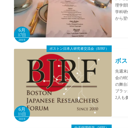
理学部
学科研
から翌
6月
17日
2019
ボストン日本人研究者交流会（BJRF）
ボス
先週末
会の特
の舞台
ブラッ
2人も
6月
11日
2019
分子病理疫学（MPE）