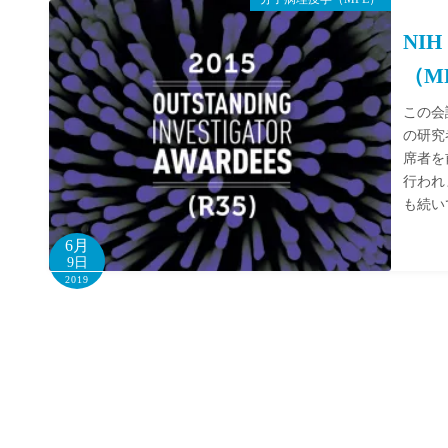
NIH
（M
この会
の研究
席者を
行われ
も続い
6月
9日
2019