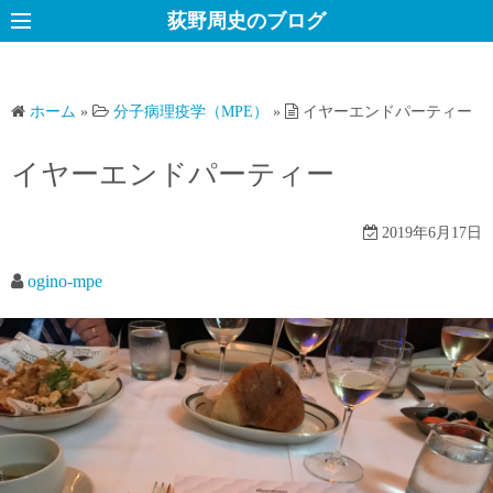
コ
荻野周史のブログ
ン
テ
ン
ホーム
»
分子病理疫学（MPE）
»
イヤーエンドパーティー
ツ
へ
イヤーエンドパーティー
ス
キ
2019年6月17日
ッ
プ
ogino-mpe