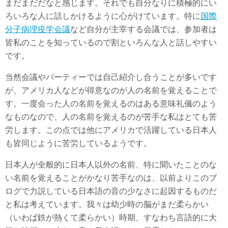
まだまだだなと感じます。それでも自分なりに積極的にい
ろいろな人に話しかけるように心がけています。特に
国際
分子病理疫学会議
など自分が主宰する会議では、参加者は
皆私のことを知っているので割といろんな人と話しやすい
です。
当然会議やパーティーでは自己紹介し合うことが多いです
が、アメリカ人などが得意なのが人の名前を覚えることで
す。一度会った人の名前を覚えるのはある意味礼儀のよう
なものなので、人の名前を覚えるのが苦手な私はとても苦
労します。この点では他にアメリカで活躍している日本人
も皆同じように苦労しているようです。
日本人が全般的に日本人以外の名前、特に聞いたことのな
い名前を覚えることがかなり苦手なのは、以前よりこのブ
ログで力説している日本語の音の少なさに起因するものだ
と私は考えています。我々は幼少時の脳がまだ柔らかい
（いわば鉄が熱くて柔らかい）時期、すなわち言語的に大