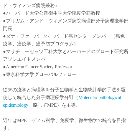
ド・ウィメンズ病院兼務）
●
ハーバード大学公衆衛生学大学院疫学部教授
●
ブリガム・アンド・ウィメンズ病院病理部分子病理疫学部
門長
●
ダナ・ファーバー
/
ハーバード癌センターメンバー（癌免
疫学
、
癌疫学
、癌予防
プログラム）
●
マサチューセッツ工科大学とハーバードのブロード研究所
アソシエイトメンバー
●American Cancer Society Professor
●東京科学大学グローバルフェロー
従来の疫学と病理学を分子生物学と生物統計学的手法を駆
使して統合した分子病理疫学分野（
Molecular pathological
epidemiology
、略してMPE）を主導。
近年は
MPE
、ゲノム科学、免疫学、微生物学の統合を目指
す。