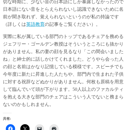
切な時期に、少ない音の日本語にしか暴露しなかったので
日本語にない音をとらえられないし認識できないために名
前が聞き取れず、覚えられないというのが私の持論です
（詳しくは
英語教育
の記事をご覧ください）。
実際に私が属している部門のトップであるチェアを務める
ジェフリー・ゴールデン教授はそういうところにも抜かり
がありません。私の妻の顔を見るなり「この間会いました
ね」と紳士的に話しかけてくれました。どうやら会った人
の顔と名前はかなり記憶している模様です。スピーチでも
今年度に新たに昇進した人たちや、部門内で生まれた子供
に対する祝辞などぬかりがありません。何枚も原稿を用意
して臨んでいて頭が下がります。50人以上のファカルティ
を抱える大きな部門のチェアはこういう人でないと務まら
ないのかもしれません。
共有: