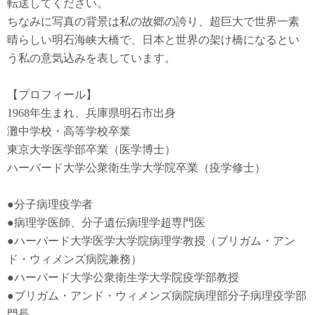
転送してください。
ちなみに写真の背景は私の故郷の誇り、超巨大で世界一素
晴らしい明石海峡大橋で、日本と世界の架け橋になるとい
う私の意気込みを表しています。
【プロフィール】
1968年生まれ、兵庫県明石市出身
灘中学校・高等学校卒業
東京大学医学部卒業（医学博士）
ハーバード大学公衆衛生学大学院卒業（疫学修士）
●
分子病理疫学者
●
病理学医師、分子遺伝病理学超専門医
●
ハーバード大学医学大学院病理学教授（ブリガム・アン
ド・ウィメンズ病院兼務）
●
ハーバード大学公衆衛生学大学院疫学部教授
●
ブリガム・アンド・ウィメンズ病院病理部分子病理疫学部
門長