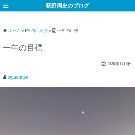
コ
荻野周史のブログ
ン
テ
ン
ホーム
»
自己紹介
»
一年の目標
ツ
へ
一年の目標
ス
キ
2020年1月8日
ッ
プ
ogino-mpe