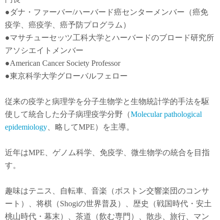
●
ダナ・ファーバー
/
ハーバード癌センターメンバー（癌免
疫学
、
癌疫学
、癌予防
プログラム）
●
マサチューセッツ工科大学とハーバードのブロード研究所
アソシエイトメンバー
●American Cancer Society Professor
●東京科学大学グローバルフェロー
従来の疫学と病理学を分子生物学と生物統計学的手法を駆
使して統合した分子病理疫学分野（
Molecular pathological
epidemiology
、略してMPE）を主導。
近年は
MPE
、ゲノム科学、免疫学、微生物学の統合を目指
す。
趣味はテニス、自転車、音楽（ボストン交響楽団のコンサ
ート）、将棋（Shogiの世界普及）、歴史（戦国時代・安土
桃山時代・幕末）、茶道（飲む専門）、散歩、旅行、マン