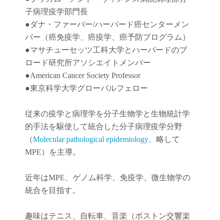
子病理疫学部門長
●
ダナ・ファーバー
/
ハーバード癌センターメン
バー（癌免疫学
、
癌疫学
、癌予防
プログラム）
●
マサチューセッツ工科大学とハーバードのブ
ロード研究所アソシエイトメンバー
●American Cancer Society Professor
●東京科学大学グローバルフェロー
従来の疫学と病理学を分子生物学と生物統計学
的手法を駆使して統合した分子病理疫学分野
（
Molecular pathological epidemiology
、略して
MPE）を主導。
近年は
MPE
、ゲノム科学、免疫学、微生物学の
統合を目指す。
趣味はテニス、自転車、音楽（ボストン交響楽