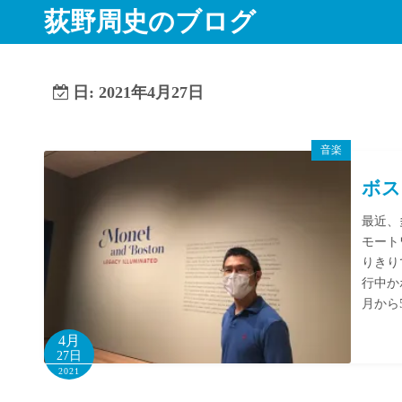
コ
荻野周史のブログ
ン
テ
ン
日:
2021年4月27日
ツ
へ
ス
音楽
キ
ボス
ッ
プ
最近、
モート
りきり
行中か
月から
4月
27日
2021