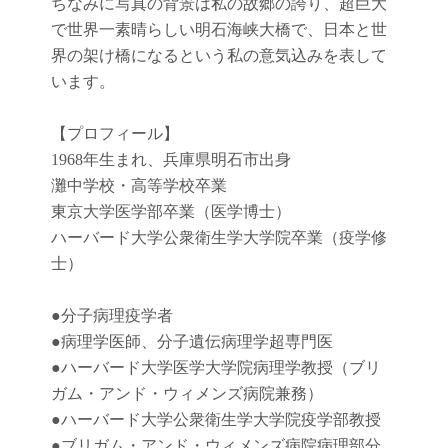
ちなみに写真の背景は私の故郷の誇り、超巨大
で世界一素晴らしい明石海峡大橋で、日本と世
界の架け橋になるという私の意気込みを表して
います。
【プロフィール】
1968年生まれ、兵庫県明石市出身
灘中学校・高等学校卒業
東京大学医学部卒業（医学博士）
ハーバード大学公衆衛生学大学院卒業（疫学修
士）
●
分子病理疫学者
●
病理学医師、分子遺伝病理学超専門医
●
ハーバード大学医学大学院病理学教授（ブリ
ガム・アンド・ウィメンズ病院兼務）
●
ハーバード大学公衆衛生学大学院疫学部教授
●
ブリガム・アンド・ウィメンズ病院病理部分