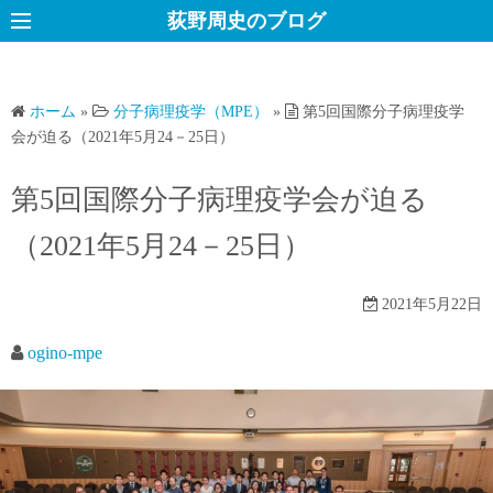
コ
荻野周史のブログ
ン
テ
ン
ホーム
»
分子病理疫学（MPE）
»
第5回国際分子病理疫学
ツ
会が迫る（2021年5月24－25日）
へ
ス
第5回国際分子病理疫学会が迫る
キ
（2021年5月24－25日）
ッ
プ
2021年5月22日
ogino-mpe