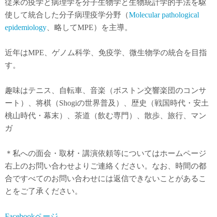
従来の疫学と病理学を分子生物学と生物統計学的手法を駆
使して統合した分子病理疫学分野（
Molecular pathological
epidemiology
、略してMPE）を主導。
近年は
MPE
、ゲノム科学、免疫学、微生物学の統合を目指
す。
趣味はテニス、自転車、音楽（ボストン交響楽団のコンサ
ート）、将棋（Shogiの世界普及）、歴史（戦国時代・安土
桃山時代・幕末）、茶道（飲む専門）、散歩、旅行、マン
ガ
＊私への面会・取材・講演依頼等についてはホームページ
右上のお問い合わせよりご連絡ください。なお、時間の都
合ですべてのお問い合わせには返信できないことがあるこ
とをご了承ください。
Facebookページ