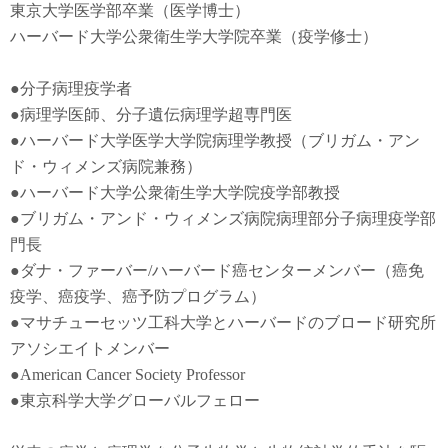
東京大学医学部卒業（医学博士）
ハーバード大学公衆衛生学大学院卒業（疫学修士）
●
分子病理疫学者
●
病理学医師、分子遺伝病理学超専門医
●
ハーバード大学医学大学院病理学教授（ブリガム・アン
ド・ウィメンズ病院兼務）
●
ハーバード大学公衆衛生学大学院疫学部教授
●
ブリガム・アンド・ウィメンズ病院病理部分子病理疫学部
門長
●
ダナ・ファーバー
/
ハーバード癌センターメンバー（癌免
疫学
、
癌疫学
、癌予防
プログラム）
●
マサチューセッツ工科大学とハーバードのブロード研究所
アソシエイトメンバー
●American Cancer Society Professor
●東京科学大学グローバルフェロー