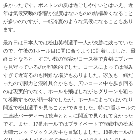
多かったです。ボストンの夏は過ごしやすいとはいえ、近
年は気候変動の影響か湿度はないものの結構暑くなること
が多いのですが、一転冷夏のような気候になることもあり
ます。
最終日は日本人では松山英樹選手一人が決勝に残っていた
ので、午後の1ホール目に間に合うように到着しました。最
終日となると、すごい数の観客がコース横で真剣にプレー
を見守っているのが印象的でした。コースによっては混み
すぎて近寄るのも困難な場所もありました。家族も一緒だ
ったので脚力と混雑具合からも、広いコース中を歩き回る
のは現実的でなく、ホールを飛ばしながらグリーンを狙っ
て移動するのが精一杯でしたが、ホールによってはかなり
間近で松山選手を見ることができました。特に7番ホールの
二連続バーディーは歓声とともに間近で見られて良かった
です。また、17番ホールではプライベートで観戦中の松坂
大輔元レッドソックス投手を目撃しました。18番ホールの