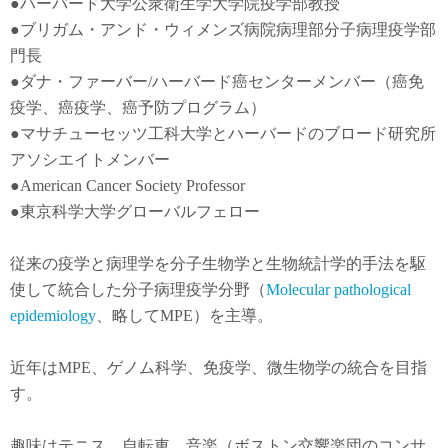
●
ハーバード大学公衆衛生学大学院疫学部教授
●
ブリガム・アンド・ウィメンズ病院病理部分子病理疫学部
門長
●
ダナ・ファーバー
/
ハーバード癌センターメンバー（癌免
疫学
、
癌疫学
、癌予防
プログラム）
●
マサチューセッツ工科大学とハーバードのブロード研究所
アソシエイトメンバー
●American Cancer Society Professor
●東京科学大学グローバルフェロー
従来の疫学と病理学を分子生物学と生物統計学的手法を駆
使して統合した分子病理疫学分野（
Molecular pathological
epidemiology
、略してMPE）を主導。
近年は
MPE
、ゲノム科学、免疫学、微生物学の統合を目指
す。
趣味はテニス、自転車、音楽（ボストン交響楽団のコンサ