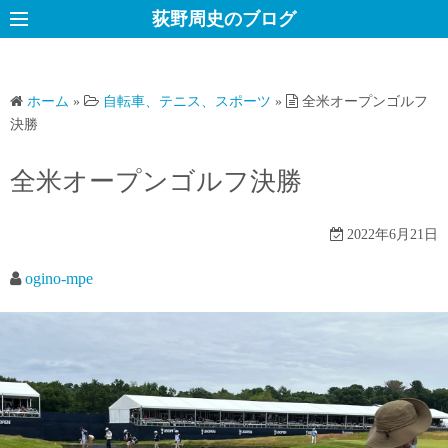
コ
荻野周史のブログ
ン
テ
ン
ホーム
»
自転車、テニス、スポーツ
»
全米オープンゴルフ
ツ
決勝
へ
ス
全米オープンゴルフ決勝
キ
ッ
2022年6月21日
プ
ogino-mpe