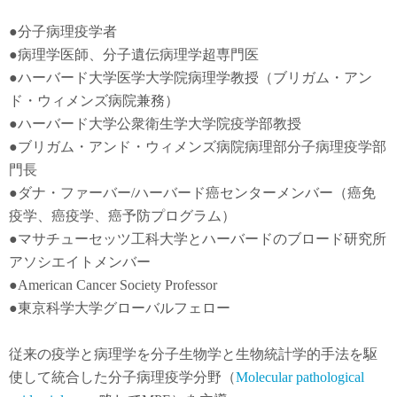
●
分子病理疫学者
●
病理学医師、分子遺伝病理学超専門医
●
ハーバード大学医学大学院病理学教授（ブリガム・アン
ド・ウィメンズ病院兼務）
●
ハーバード大学公衆衛生学大学院疫学部教授
●
ブリガム・アンド・ウィメンズ病院病理部分子病理疫学部
門長
●
ダナ・ファーバー
/
ハーバード癌センターメンバー（癌免
疫学
、
癌疫学
、癌予防
プログラム）
●
マサチューセッツ工科大学とハーバードのブロード研究所
アソシエイトメンバー
●American Cancer Society Professor
●東京科学大学グローバルフェロー
従来の疫学と病理学を分子生物学と生物統計学的手法を駆
使して統合した分子病理疫学分野（
Molecular pathological