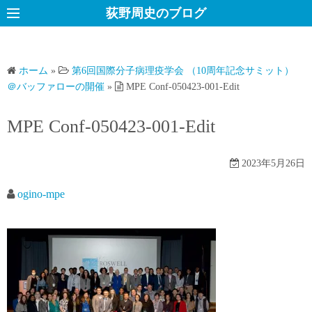
コ
荻野周史のブログ
ン
テ
ン
ホーム
»
第6回国際分子病理疫学会 （10周年記念サミット）
ツ
＠バッファローの開催
»
MPE Conf-050423-001-Edit
へ
ス
MPE Conf-050423-001-Edit
キ
ッ
2023年5月26日
プ
ogino-mpe