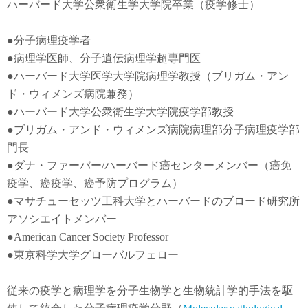
ハーバード大学公衆衛生学大学院卒業（疫学修士）
●
分子病理疫学者
●
病理学医師、分子遺伝病理学超専門医
●
ハーバード大学医学大学院病理学教授（ブリガム・アン
ド・ウィメンズ病院兼務）
●
ハーバード大学公衆衛生学大学院疫学部教授
●
ブリガム・アンド・ウィメンズ病院病理部分子病理疫学部
門長
●
ダナ・ファーバー
/
ハーバード癌センターメンバー（癌免
疫学
、
癌疫学
、癌予防
プログラム）
●
マサチューセッツ工科大学とハーバードのブロード研究所
アソシエイトメンバー
●American Cancer Society Professor
●東京科学大学グローバルフェロー
従来の疫学と病理学を分子生物学と生物統計学的手法を駆