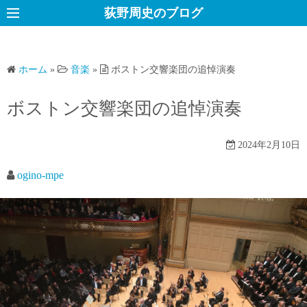
コ
荻野周史のブログ
ン
テ
ン
ホーム
»
音楽
»
ボストン交響楽団の追悼演奏
ツ
へ
ボストン交響楽団の追悼演奏
ス
キ
2024年2月10日
ッ
プ
ogino-mpe