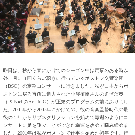
昨日は、秋から春にかけてのシーズン中は用事のある時以
外、月に３回くらい聴きに行っているボストン交響楽団
（BSO）の定期コンサートに行きました。私が日本からボ
ストンに戻る直前に逝去された小澤征爾さんの追悼演奏
（JS BachのAria in G）が正規のプログラムの前にありまし
た。2001年から2002年にかけての、彼の音楽監督時代の最
後の１年からサブスクリプションを始めて毎週のようにコ
ンサートに足を運ぶことができた幸運を改めて噛み締めま
した。2001年は私がボストンで仕事を始めた初年です。特