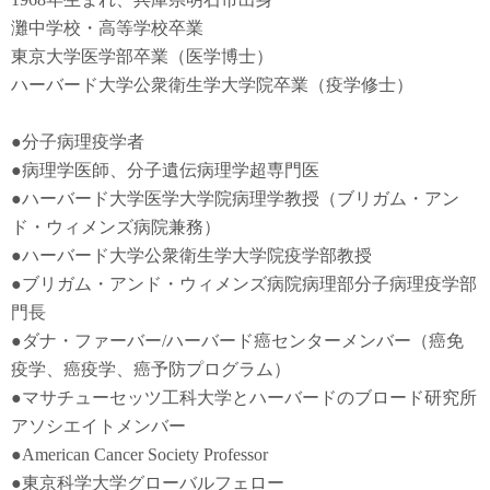
灘中学校・高等学校卒業
東京大学医学部卒業（医学博士）
ハーバード大学公衆衛生学大学院卒業（疫学修士）
●
分子病理疫学者
●
病理学医師、分子遺伝病理学超専門医
●
ハーバード大学医学大学院病理学教授（ブリガム・アン
ド・ウィメンズ病院兼務）
●
ハーバード大学公衆衛生学大学院疫学部教授
●
ブリガム・アンド・ウィメンズ病院病理部分子病理疫学部
門長
●
ダナ・ファーバー
/
ハーバード癌センターメンバー（癌免
疫学
、
癌疫学
、癌予防
プログラム）
●
マサチューセッツ工科大学とハーバードのブロード研究所
アソシエイトメンバー
●American Cancer Society Professor
●東京科学大学グローバルフェロー