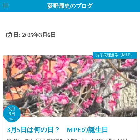
コ
荻野周史のブログ
ン
テ
ン
日:
2025年3月6日
ツ
へ
ス
分子病理疫学（MPE）
キ
ッ
プ
3月
6日
2025
3月5日は何の日？ MPEの誕生日