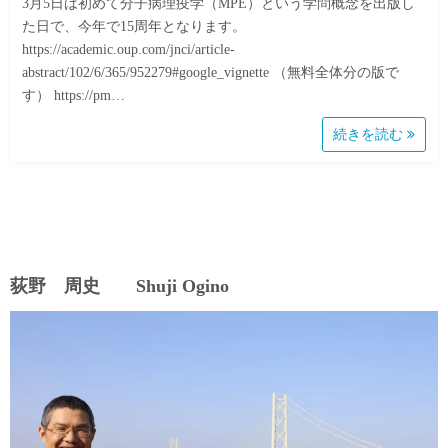
3月5日は初めて分子病理疫学（MPE）という学問概念を出版し
た日で、今年で15周年となります。
https://academic.oup.com/jnci/article-
abstract/102/6/365/952279#google_vignette （無料全体分の版で
す） https://pm…
続きを読む
荻野 周史 Shuji Ogino