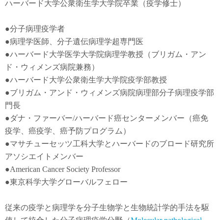
ハーバード大学公衆衛生学大学院卒業（疫学修士）
●
分子病理疫学者
●
病理学医師、分子遺伝病理学超専門医
●
ハーバード大学医学大学院病理学教授（ブリガム・アン
ド・ウィメンズ病院兼務）
●
ハーバード大学公衆衛生学大学院疫学部教授
●
ブリガム・アンド・ウィメンズ病院病理部分子病理疫学部
門長
●
ダナ・ファーバー
/
ハーバード癌センターメンバー（癌免
疫学
、
癌疫学
、癌予防
プログラム）
●
マサチューセッツ工科大学とハーバードのブロード研究所
アソシエイトメンバー
●American Cancer Society Professor
●東京科学大学グローバルフェロー
従来の疫学と病理学を分子生物学と生物統計学的手法を駆