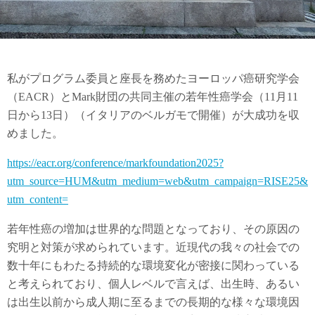
私がプログラム委員と座長を務めたヨーロッパ癌研究学会
（EACR）とMark財団の共同主催の若年性癌学会（11月11
日から13日）（イタリアのベルガモで開催）が大成功を収
めました。
https://eacr.org/conference/markfoundation2025?
utm_source=HUM&utm_medium=web&utm_campaign=RISE25&
utm_content=
若年性癌の増加は世界的な問題となっており、その原因の
究明と対策が求められています。近現代の我々の社会での
数十年にもわたる持続的な環境変化が密接に関わっている
と考えられており、個人レベルで言えば、出生時、あるい
は出生以前から成人期に至るまでの長期的な様々な環境因