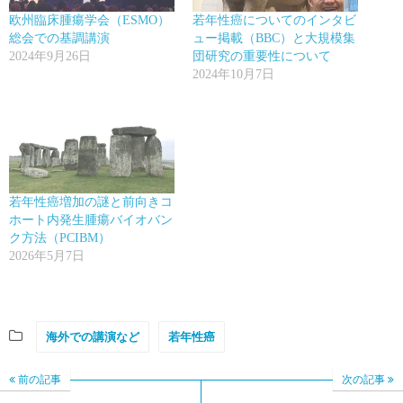
欧州臨床腫瘍学会（ESMO）
若年性癌についてのインタビ
総会での基調講演
ュー掲載（BBC）と大規模集
2024年9月26日
団研究の重要性について
2024年10月7日
若年性癌増加の謎と前向きコ
ホート内発生腫瘍バイオバン
ク方法（PCIBM）
2026年5月7日
海外での講演など
若年性癌
前の記事
次の記事