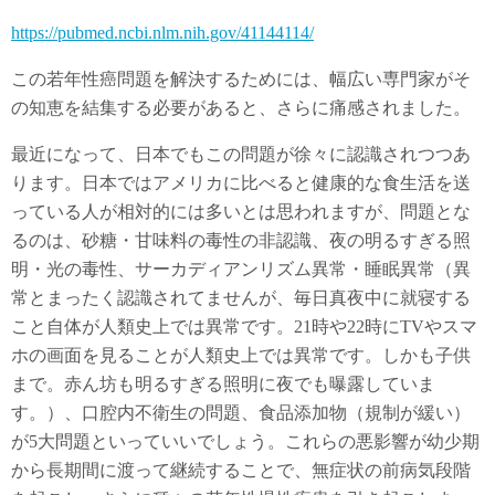
https://pubmed.ncbi.nlm.nih.gov/41144114/
この若年性癌問題を解決するためには、幅広い専門家がそ
の知恵を結集する必要があると、さらに痛感されました。
最近になって、日本でもこの問題が徐々に認識されつつあ
ります。日本ではアメリカに比べると健康的な食生活を送
っている人が相対的には多いとは思われますが、問題とな
るのは、砂糖・甘味料の毒性の非認識、夜の明るすぎる照
明・光の毒性、サーカディアンリズム異常・睡眠異常（異
常とまったく認識されてませんが、毎日真夜中に就寝する
こと自体が人類史上では異常です。21時や22時にTVやスマ
ホの画面を見ることが人類史上では異常です。しかも子供
まで。赤ん坊も明るすぎる照明に夜でも曝露していま
す。）、口腔内不衛生の問題、食品添加物（規制が緩い）
が5大問題といっていいでしょう。これらの悪影響が幼少期
から長期間に渡って継続することで、無症状の前病気段階