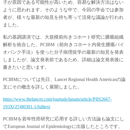
子が原因である可能性が高いため、容易な解決方法はない
ように思われます。そのような中で、今回の学会では参加
者が、様々な最新の知見を持ち寄って活発な議論が行われ
ました。
私の基調講演では、大規模前向きコホート研究に腫瘍組織
解析を統合した、PCIBM（前向きコホート内発生腫瘍バイ
オバンク手法）を使った分子病理疫学の最新の知見を発表
しましたが、論文発表前であるため、詳細は論文発表後に
書きたいと思います。
PCIBMについては先日、Lancet Regional Health Americasの論
文にその概念を詳しく展開しました。
https://www.thelancet.com/journals/lanam/article/PIIS2667-
193X(25)00301-1/fulltext
PCIBMを若年性癌研究に応用する詳しい方法論も論文にし
てEuropean Journal of Epidemiologyに出版したところです。