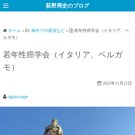
コ
荻野周史のブログ
ン
テ
ン
ホーム
»
海外での講演など
»
若年性癌学会（イタリア、ベ
ツ
ルガモ）
へ
ス
若年性癌学会（イタリア、ベルガ
キ
モ）
ッ
プ
2025年11月21日
ogino-mpe