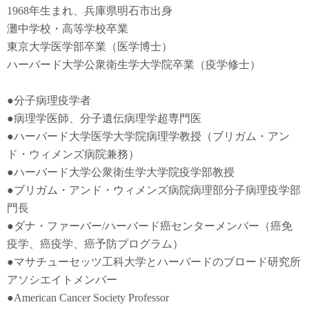
1968年生まれ、兵庫県明石市出身
灘中学校・高等学校卒業
東京大学医学部卒業（医学博士）
ハーバード大学公衆衛生学大学院卒業（疫学修士）
●
分子病理疫学者
●
病理学医師、分子遺伝病理学超専門医
●
ハーバード大学医学大学院病理学教授（ブリガム・アン
ド・ウィメンズ病院兼務）
●
ハーバード大学公衆衛生学大学院疫学部教授
●
ブリガム・アンド・ウィメンズ病院病理部分子病理疫学部
門長
●
ダナ・ファーバー
/
ハーバード癌センターメンバー（癌免
疫学
、
癌疫学
、癌予防
プログラム）
●
マサチューセッツ工科大学とハーバードのブロード研究所
アソシエイトメンバー
●American Cancer Society Professor