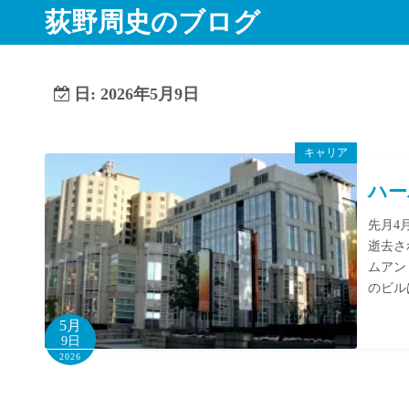
コ
荻野周史のブログ
ン
テ
ン
日:
2026年5月9日
ツ
へ
ス
キャリア
キ
ハー
ッ
プ
先月4月
逝去さ
ムアンド
のビル
5月
9日
2026