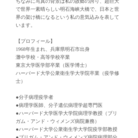
ちなみに写真の背景は私の故郷の誇り、超巨大
で世界一素晴らしい明石海峡大橋で、日本と世
界の架け橋になるという私の意気込みを表して
います。
【プロフィール】
1968年生まれ、兵庫県明石市出身
灘中学校・高等学校卒業
東京大学医学部卒業（医学博士）
ハーバード大学公衆衛生学大学院卒業（疫学修
士）
●
分子病理疫学者
●
病理学医師、分子遺伝病理学超専門医
●
ハーバード大学医学大学院病理学教授（ブリ
ガム・アンド・ウィメンズ病院兼務）
●
ハーバード大学公衆衛生学大学院疫学部教授
●
ブリガム・アンド・ウィメンズ病院病理部分