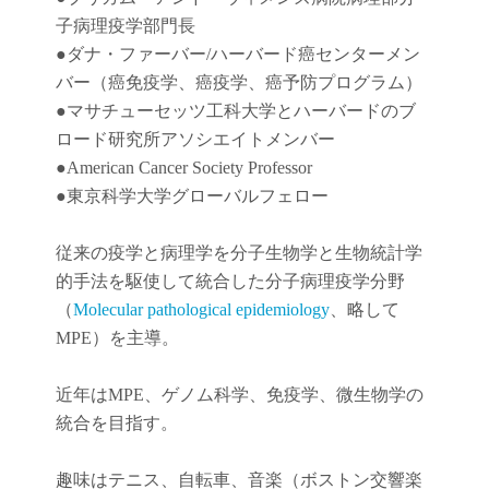
子病理疫学部門長
●
ダナ・ファーバー
/
ハーバード癌センターメン
バー（癌免疫学
、
癌疫学
、癌予防
プログラム）
●
マサチューセッツ工科大学とハーバードのブ
ロード研究所アソシエイトメンバー
●American Cancer Society Professor
●東京科学大学グローバルフェロー
従来の疫学と病理学を分子生物学と生物統計学
的手法を駆使して統合した分子病理疫学分野
（
Molecular pathological epidemiology
、略して
MPE）を主導。
近年は
MPE
、ゲノム科学、免疫学、微生物学の
統合を目指す。
趣味はテニス、自転車、音楽（ボストン交響楽