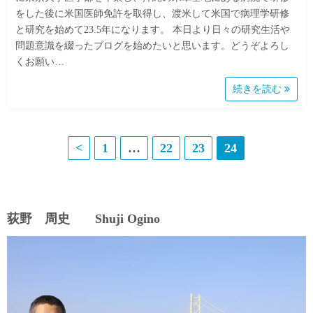
をした後に米国医師免許を取得し、渡米して米国で病理学研修
と研究を始めて23.5年になります。 本日より日々の研究生活や
問題意識を綴ったブログを始めたいと思います。どうぞよろし
くお願い…
続きを読む
投
<
1
…
22
23
24
稿
の
荻野 周史 Shuji Ogino
ペ
ー
ジ
送