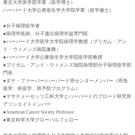
東京大学医学部卒業（医学博士）
ハーバード大学公衆衛生学大学院卒業（疫学修士）
●
分子病理疫学者
●
病理学医師、分子遺伝病理学超専門医
●
ハーバード大学医学大学院病理学教授（ブリガム・アン
ド・ウィメンズ病院兼務）
●
ハーバード大学公衆衛生学大学院疫学部教授
●
ブリガム・アンド・ウィメンズ病院病理部分子病理疫学部
門長
●
ダナ・ファーバー
/
ハーバード癌センターメンバー（癌免
疫学
、
癌疫学
、癌予防
プログラム）
●
マサチューセッツ工科大学とハーバードのブロード研究所
アソシエイトメンバー
●American Cancer Society Professor
●東京科学大学グローバルフェロー