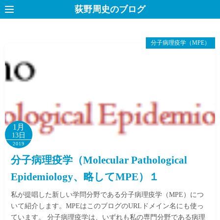
コ
荻野周史のブログ
ン
テ
分子病理疫学（MPE）
ン
ツ
へ
ス
キ
ッ
プ
1月
13日
2019
分子病理疫学（Molecular Pathological
Epidemiology、略してMPE）１
私が提唱した新しい学問分野である分子病理疫学（MPE）につ
いて紹介します。MPEはこのブログのURLドメイン名にも使っ
ています。 分子病理疫学は、いずれも私の専門分野である病理