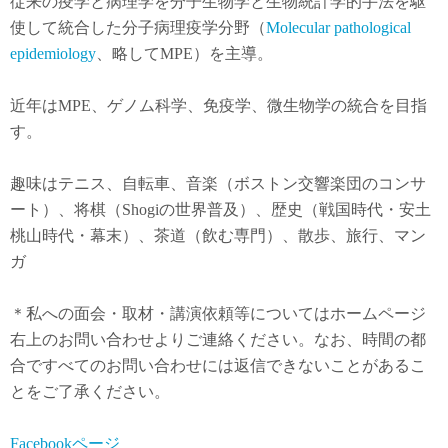
従来の疫学と病理学を分子生物学と生物統計学的手法を駆
使して統合した分子病理疫学分野（
Molecular pathological
epidemiology
、略してMPE）を主導。
近年は
MPE
、ゲノム科学、免疫学、微生物学の統合を目指
す。
趣味はテニス、自転車、音楽（ボストン交響楽団のコンサ
ート）、将棋（Shogiの世界普及）、歴史（戦国時代・安土
桃山時代・幕末）、茶道（飲む専門）、散歩、旅行、マン
ガ
＊私への面会・取材・講演依頼等についてはホームページ
右上のお問い合わせよりご連絡ください。なお、時間の都
合ですべてのお問い合わせには返信できないことがあるこ
とをご了承ください。
Facebookページ