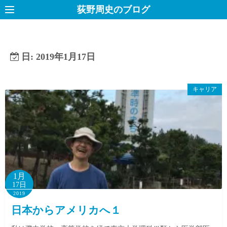
コ
荻野周史のブログ
ン
テ
ン
日:
2019年1月17日
ツ
へ
ス
キャリア
キ
ッ
プ
1月
17日
2019
日本からアメリカへ１