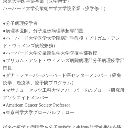
東京大学医学部卒業（医学博士）
ハーバード大学公衆衛生学大学院卒業（疫学修士）
●
分子病理疫学者
●
病理学医師、分子遺伝病理学超専門医
●
ハーバード大学医学大学院病理学教授（ブリガム・アン
ド・ウィメンズ病院兼務）
●
ハーバード大学公衆衛生学大学院疫学部教授
●
ブリガム・アンド・ウィメンズ病院病理部分子病理疫学部
門長
●
ダナ・ファーバー
/
ハーバード癌センターメンバー（癌免
疫学
、
癌疫学
、癌予防
プログラム）
●
マサチューセッツ工科大学とハーバードのブロード研究所
アソシエイトメンバー
●American Cancer Society Professor
●東京科学大学グローバルフェロー
従来の疫学と病理学を分子生物学と生物統計学的手法を駆