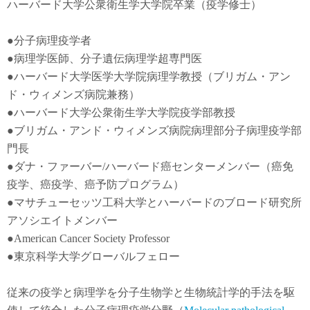
ハーバード大学公衆衛生学大学院卒業（疫学修士）
●
分子病理疫学者
●
病理学医師、分子遺伝病理学超専門医
●
ハーバード大学医学大学院病理学教授（ブリガム・アン
ド・ウィメンズ病院兼務）
●
ハーバード大学公衆衛生学大学院疫学部教授
●
ブリガム・アンド・ウィメンズ病院病理部分子病理疫学部
門長
●
ダナ・ファーバー
/
ハーバード癌センターメンバー（癌免
疫学
、
癌疫学
、癌予防
プログラム）
●
マサチューセッツ工科大学とハーバードのブロード研究所
アソシエイトメンバー
●American Cancer Society Professor
●東京科学大学グローバルフェロー
従来の疫学と病理学を分子生物学と生物統計学的手法を駆