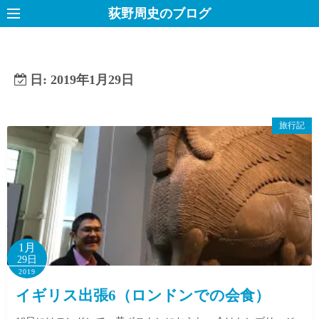
コ
荻野周史のブログ
ン
テ
ン
日:
2019年1月29日
ツ
へ
ス
旅行記
キ
ッ
プ
1月
29日
2019
イギリス出張6（ロンドンでの会食）