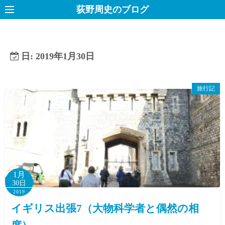
コ
荻野周史のブログ
ン
テ
ン
日:
2019年1月30日
ツ
へ
ス
旅行記
キ
ッ
プ
1月
30日
2019
イギリス出張7（大物科学者と偶然の相