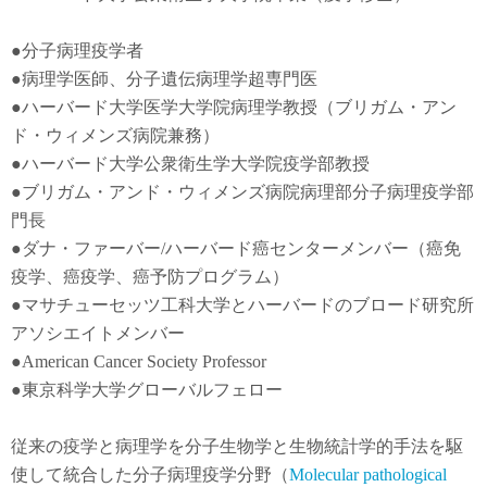
●
分子病理疫学者
●
病理学医師、分子遺伝病理学超専門医
●
ハーバード大学医学大学院病理学教授（ブリガム・アン
ド・ウィメンズ病院兼務）
●
ハーバード大学公衆衛生学大学院疫学部教授
●
ブリガム・アンド・ウィメンズ病院病理部分子病理疫学部
門長
●
ダナ・ファーバー
/
ハーバード癌センターメンバー（癌免
疫学
、
癌疫学
、癌予防
プログラム）
●
マサチューセッツ工科大学とハーバードのブロード研究所
アソシエイトメンバー
●American Cancer Society Professor
●東京科学大学グローバルフェロー
従来の疫学と病理学を分子生物学と生物統計学的手法を駆
使して統合した分子病理疫学分野（
Molecular pathological