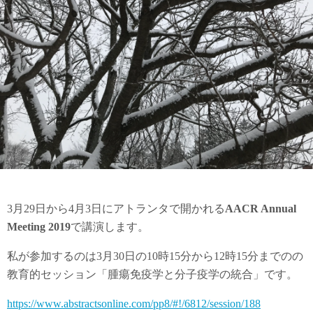
3月29日から4月3日にアトランタで開かれる
AACR Annual
Meeting 2019
で講演します。
私が参加するのは3月30日の10時15分から12時15分までのの
教育的セッション「腫瘍免疫学と分子疫学の統合」です。
https://www.abstractsonline.com/pp8/#!/6812/session/188