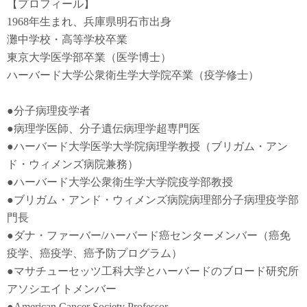
【プロフィール】
1968年生まれ、兵庫県明石市出身
灘中学校・高等学校卒業
東京大学医学部卒業（医学博士）
ハーバード大学公衆衛生学大学院卒業（疫学修士）
●
分子病理疫学者
●
病理学医師、分子遺伝病理学超専門医
●
ハーバード大学医学大学院病理学教授（ブリガム・アン
ド・ウィメンズ病院兼務）
●
ハーバード大学公衆衛生学大学院疫学部教授
●
ブリガム・アンド・ウィメンズ病院病理部分子病理疫学部
門長
●
ダナ・ファーバー
/
ハーバード癌センターメンバー（癌免
疫学
、
癌疫学
、癌予防
プログラム）
●
マサチューセッツ工科大学とハーバードのブロード研究所
アソシエイトメンバー
●American Cancer Society Professor