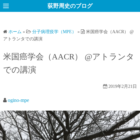
コ
荻野周史のブログ
ン
テ
ン
ホーム
»
分子病理疫学（MPE）
»
米国癌学会（AACR） @
ツ
アトランタでの講演
へ
ス
米国癌学会（AACR） @アトランタ
キ
での講演
ッ
プ
2019年2月21日
ogino-mpe