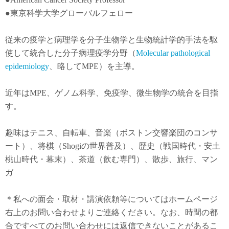
●東京科学大学グローバルフェロー
従来の疫学と病理学を分子生物学と生物統計学的手法を駆
使して統合した分子病理疫学分野（
Molecular pathological
epidemiology
、略してMPE）を主導。
近年は
MPE
、ゲノム科学、免疫学、微生物学の統合を目指
す。
趣味はテニス、自転車、音楽（ボストン交響楽団のコンサ
ート）、将棋（Shogiの世界普及）、歴史（戦国時代・安土
桃山時代・幕末）、茶道（飲む専門）、散歩、旅行、マン
ガ
＊私への面会・取材・講演依頼等についてはホームページ
右上のお問い合わせよりご連絡ください。なお、時間の都
合ですべてのお問い合わせには返信できないことがあるこ