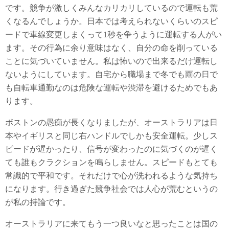
です。競争が激しくみんなカリカリしているので運転も荒
くなるんでしょうか。日本では考えられないくらいのスピ
ードで車線変更しまくって1秒を争うように運転する人がい
ます。その行為に余り意味はなく、自分の命を削っている
ことに気づいていません。私は怖いので出来るだけ運転し
ないようにしています。自宅から職場まで冬でも雨の日で
も自転車通勤なのは危険な運転や渋滞を避けるためでもあ
ります。
ボストンの愚痴が長くなりましたが、オーストラリアは日
本やイギリスと同じ右ハンドルでしかも安全運転。少しス
ピードが遅かったり、信号が変わったのに気づくのが遅く
ても誰もクラクションを鳴らしません。スピードもとても
常識的で平和です。それだけで心が洗われるような気持ち
になります。行き過ぎた競争社会では人心が荒むというの
が私の持論です。
オーストラリアに来てもう一つ良いなと思ったことは国の