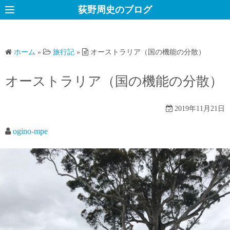
コ
荻野周史のブログ
ン
テ
ン
ホーム
»
旅行記
»
オーストラリア（国の機能の分散）
ツ
へ
オーストラリア（国の機能の分散）
ス
キ
2019年11月21日
ッ
プ
ogino-mpe