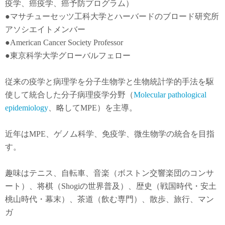
疫学
、
癌疫学
、癌予防
プログラム）
●
マサチューセッツ工科大学とハーバードのブロード研究所
アソシエイトメンバー
●American Cancer Society Professor
●東京科学大学グローバルフェロー
従来の疫学と病理学を分子生物学と生物統計学的手法を駆
使して統合した分子病理疫学分野（
Molecular pathological
epidemiology
、略してMPE）を主導。
近年は
MPE
、ゲノム科学、免疫学、微生物学の統合を目指
す。
趣味はテニス、自転車、音楽（ボストン交響楽団のコンサ
ート）、将棋（Shogiの世界普及）、歴史（戦国時代・安土
桃山時代・幕末）、茶道（飲む専門）、散歩、旅行、マン
ガ