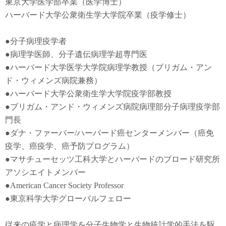
東京大学医学部卒業（医学博士）
ハーバード大学公衆衛生学大学院卒業（疫学修士）
●
分子病理疫学者
●
病理学医師、分子遺伝病理学超専門医
●
ハーバード大学医学大学院病理学教授（ブリガム・アン
ド・ウィメンズ病院兼務）
●
ハーバード大学公衆衛生学大学院疫学部教授
●
ブリガム・アンド・ウィメンズ病院病理部分子病理疫学部
門長
●
ダナ・ファーバー
/
ハーバード癌センターメンバー（癌免
疫学
、
癌疫学
、癌予防
プログラム）
●
マサチューセッツ工科大学とハーバードのブロード研究所
アソシエイトメンバー
●American Cancer Society Professor
●東京科学大学グローバルフェロー
従来の疫学と病理学を分子生物学と生物統計学的手法を駆