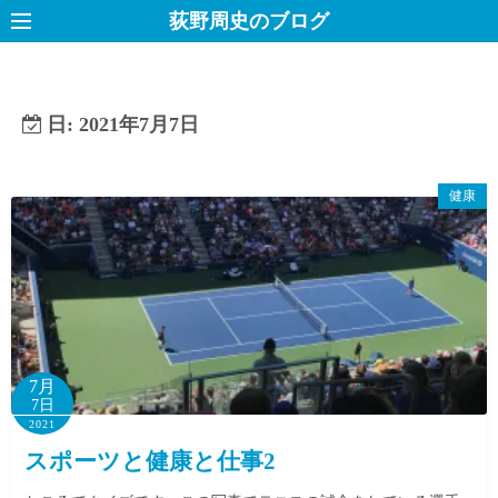
コ
荻野周史のブログ
ン
テ
ン
日:
2021年7月7日
ツ
へ
ス
健康
キ
ッ
プ
7月
7日
2021
スポーツと健康と仕事2