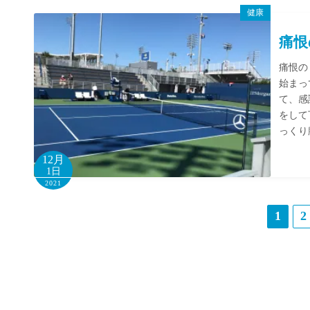
健康
痛恨
痛恨の
始まっ
て、感
をして
っくり
12月
1日
2021
投
1
2
稿
の
ペ