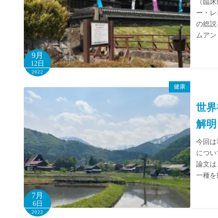
（臨床
ー・レ
の総説
ムアン
9月
12日
2022
健康
世界
解明
今回は私
につい
論文は
一種を
7月
6日
2022