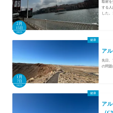
取材を
する人
した。
2月
15日
2025
健康
アル
先日、
の問題
1月
7日
2025
健康
アル
（C