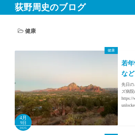
コ
荻野周史のブログ
ン
テ
ン
健康
ツ
へ
ス
健康
キ
若年
ッ
など
プ
先日の
ズ病院
https:/
unlocke
4月
9日
2025