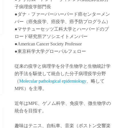
子病理疫学部門長
●
ダナ・ファーバー
/
ハーバード癌センターメン
バー（癌免疫学
、
癌疫学
、癌予防
プログラム）
●
マサチューセッツ工科大学とハーバードのブ
ロード研究所アソシエイトメンバー
●American Cancer Society Professor
●東京科学大学グローバルフェロー
従来の疫学と病理学を分子生物学と生物統計学
的手法を駆使して統合した分子病理疫学分野
（
Molecular pathological epidemiology
、略して
MPE）を主導。
近年は
MPE
、ゲノム科学、免疫学、微生物学の
統合を目指す。
趣味はテニス、自転車、音楽（ボストン交響楽