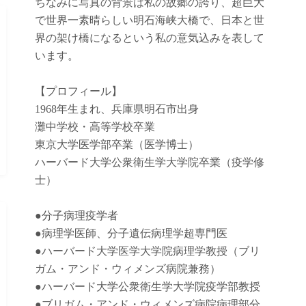
ちなみに写真の背景は私の故郷の誇り、超巨大
で世界一素晴らしい明石海峡大橋で、日本と世
界の架け橋になるという私の意気込みを表して
います。
【プロフィール】
1968年生まれ、兵庫県明石市出身
灘中学校・高等学校卒業
東京大学医学部卒業（医学博士）
ハーバード大学公衆衛生学大学院卒業（疫学修
士）
●
分子病理疫学者
●
病理学医師、分子遺伝病理学超専門医
●
ハーバード大学医学大学院病理学教授（ブリ
ガム・アンド・ウィメンズ病院兼務）
●
ハーバード大学公衆衛生学大学院疫学部教授
●
ブリガム・アンド・ウィメンズ病院病理部分