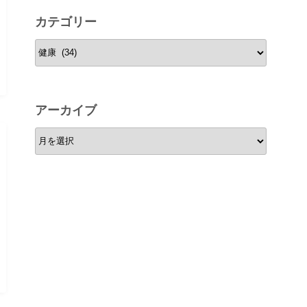
カテゴリー
カ
テ
ゴ
リ
アーカイブ
ー
ア
ー
カ
イ
ブ