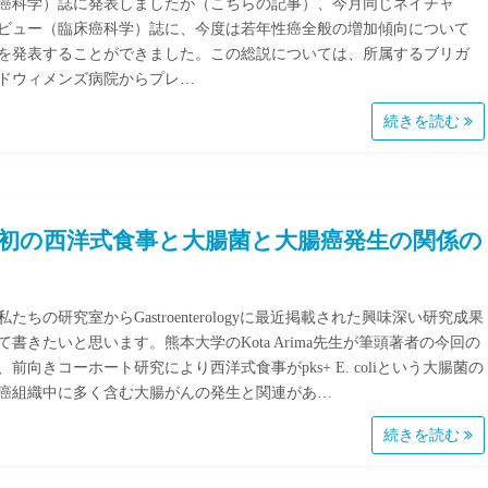
癌科学）誌に発表しましたが（こちらの記事）、今月同じネイチャ
ビュー（臨床癌科学）誌に、今度は若年性癌全般の増加傾向について
を発表することができました。この総説については、所属するブリガ
ドウィメンズ病院からプレ…
続きを読む
初の西洋式食事と大腸菌と大腸癌発生の関係の
たちの研究室からGastroenterologyに最近掲載された興味深い研究成果
て書きたいと思います。熊本大学のKota Arima先生が筆頭著者の今回の
、前向きコーホート研究により西洋式食事がpks+ E. coliという大腸菌の
癌組織中に多く含む大腸がんの発生と関連があ…
続きを読む