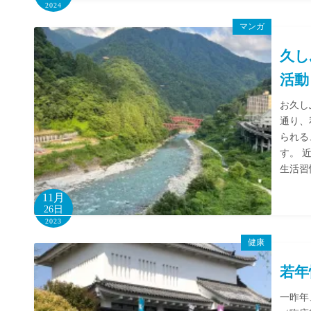
2024
マンガ
久し
活動
お久し
通り、
られる
す。 
生活習
11月
26日
2023
健康
若年
一昨年