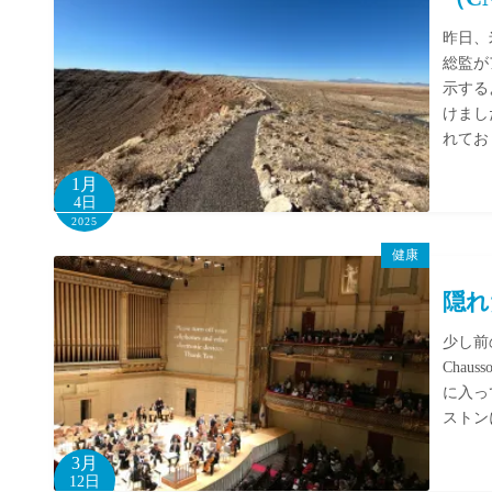
昨日、
総監が
示する
けまし
れてお
1月
4日
2025
健康
隠れ
少し前
Cha
に入っ
ストン
3月
12日