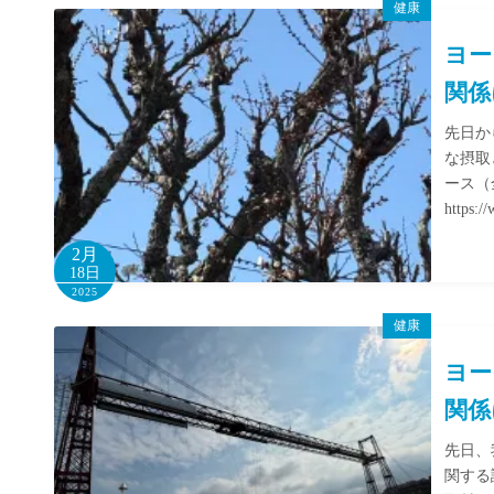
健康
ヨー
関係
先日か
な摂取
ース（
https:/
2月
18日
2025
健康
ヨー
関係
先日、
関する