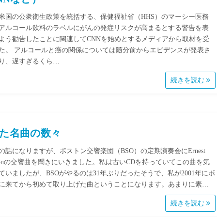
米国の公衆衛生政策を統括する、保健福祉省（HHS）のマーシー医務
アルコール飲料のラベルにがんの発症リスクが高まるとする警告を表
よう勧告したことに関連してCNNを始めとするメディアから取材を受
た。 アルコールと癌の関係については随分前からエビデンスが発表さ
り、遅すぎるくら…
続きを読む
た名曲の数々
の話になりますが、ボストン交響楽団（BSO）の定期演奏会にErnest
ussonの交響曲を聞きにいきました。私は古いCDを持っていてこの曲を気
ていましたが、BSOがやるのは31年ぶりだったそうで、私が2001年にボ
に来てから初めて取り上げた曲ということになります。あまりに素…
続きを読む