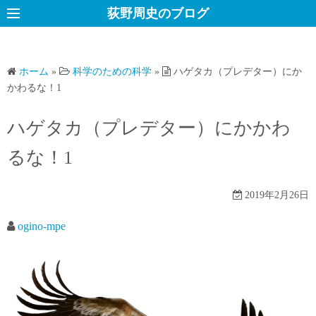
コ
荻野周史のブログ
ン
テ
ン
ホーム
»
科学のための科学
»
ハゲタカ（プレデター）にか
ツ
かわるな！1
へ
ス
ハゲタカ（プレデター）にかかわ
キ
るな！1
ッ
プ
2019年2月26日
ogino-mpe