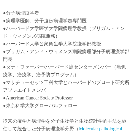
●
分子病理疫学者
●
病理学医師、分子遺伝病理学超専門医
●
ハーバード大学医学大学院病理学教授（ブリガム・アン
ド・ウィメンズ病院兼務）
●
ハーバード大学公衆衛生学大学院疫学部教授
●
ブリガム・アンド・ウィメンズ病院病理部分子病理疫学部
門長
●
ダナ・ファーバー
/
ハーバード癌センターメンバー（癌免
疫学
、
癌疫学
、癌予防
プログラム）
●
マサチューセッツ工科大学とハーバードのブロード研究所
アソシエイトメンバー
●American Cancer Society Professor
●東京科学大学グローバルフェロー
従来の疫学と病理学を分子生物学と生物統計学的手法を駆
使して統合した分子病理疫学分野（
Molecular pathological