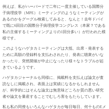
例えば、私がハーバードで二年に一度主催している国際分
子病理疫学（MPE）ミーティングのようなミーティングが
あるのかをグーグル検索してみると、なんと！去年ドバイ
で既に6回目の国際分子病理疫学コングレス（本家？である
私の主催するミーティングよりの1回分多い）が行われた模
様です。
このようなハゲタカミーティングは大抵、出席・発表する
ために高額の登録料を支払わされたり、発表に聴衆がいな
かったり、突然開催が中止になったり様々なトラブルが起
きているようです。
ハゲタカジャーナルも同様に、掲載料を支払えば論文が査
読なしに掲載され、表面上は実績になるかもしれません
が、科学的にはそんな論文は無意味どころか質の悪い研究
者や論文を量産することでむしろ害をもたらしています。
私も私の同僚もいろんなハゲタカが毎日毎日、何十ものEメ