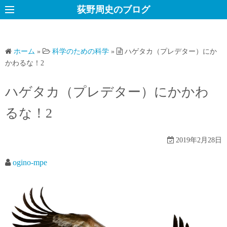
コ
荻野周史のブログ
ン
テ
ン
ホーム
»
科学のための科学
»
ハゲタカ（プレデター）にか
ツ
かわるな！2
へ
ス
ハゲタカ（プレデター）にかかわ
キ
るな！2
ッ
プ
2019年2月28日
ogino-mpe