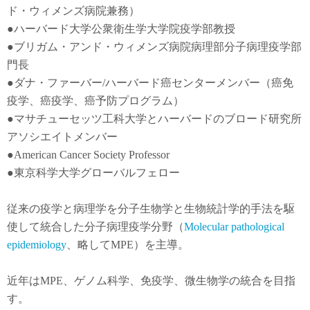
ド・ウィメンズ病院兼務）
●
ハーバード大学公衆衛生学大学院疫学部教授
●
ブリガム・アンド・ウィメンズ病院病理部分子病理疫学部
門長
●
ダナ・ファーバー
/
ハーバード癌センターメンバー（癌免
疫学
、
癌疫学
、癌予防
プログラム）
●
マサチューセッツ工科大学とハーバードのブロード研究所
アソシエイトメンバー
●American Cancer Society Professor
●東京科学大学グローバルフェロー
従来の疫学と病理学を分子生物学と生物統計学的手法を駆
使して統合した分子病理疫学分野（
Molecular pathological
epidemiology
、略してMPE）を主導。
近年は
MPE
、ゲノム科学、免疫学、微生物学の統合を目指
す。