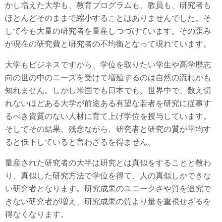
かし増えた大学も、教育プログラムも、教員も、研究者も
ほとんどそのままで縮小することはありませんでした。そ
して今も大量の研究者を量産しつづけています。その歪み
が現在の研究費と研究者の不均衡となって現れています。
大学もビジネスですから、学位を取りたい学生や高学歴志
向の世の中のニーズを受けて増殖するのは自然の流れかも
知れません。しかし米国でも日本でも、世界中で、数え切
れないほどある大学が前途ある有望な若者を研究に従事す
るべき資質のない人材に育て上げ学位を授与しています。
そしてその結果、残念ながら、研究者と研究の質が平均す
ると低下していると言わざるを得ません。
量産された研究者の大半は研究とは真似をすることと教わ
り、真似した研究方法で学位を得て、人の真似しかできな
い研究者となります。研究成果のユニークさや質を追究で
きない研究者が増え、研究成果の質より量を重視せざるを
得なくなります。