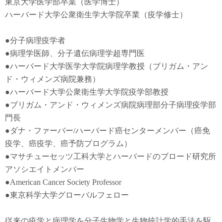
東京大学医学部卒業（医学博士）
ハーバード大学公衆衛生学大学院卒業（疫学修士）
●
分子病理疫学者
●
病理学医師、分子遺伝病理学超専門医
●
ハーバード大学医学大学院病理学教授（ブリガム・アン
ド・ウィメンズ病院兼務）
●
ハーバード大学公衆衛生学大学院疫学部教授
●
ブリガム・アンド・ウィメンズ病院病理部分子病理疫学部
門長
●
ダナ・ファーバー
/
ハーバード癌センターメンバー（癌免
疫学
、
癌疫学
、癌予防
プログラム）
●
マサチューセッツ工科大学とハーバードのブロード研究所
アソシエイトメンバー
●American Cancer Society Professor
●東京科学大学グローバルフェロー
従来の疫学と病理学を分子生物学と生物統計学的手法を駆