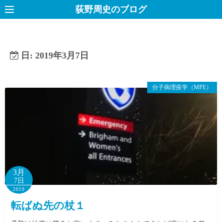
コ
荻野周史のブログ
ン
テ
ン
日:
2019年3月7日
ツ
へ
ス
分子病理疫学（MPE）
キ
ッ
プ
3月
7日
2019
転ばぬ先の杖１