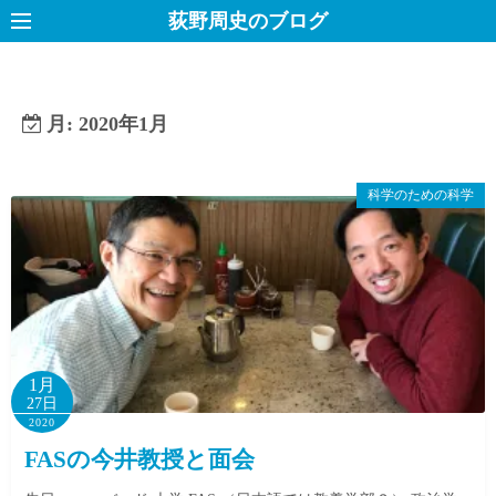
コ
荻野周史のブログ
ン
テ
ン
月:
2020年1月
ツ
へ
ス
科学のための科学
キ
ッ
プ
1月
27日
2020
FASの今井教授と面会