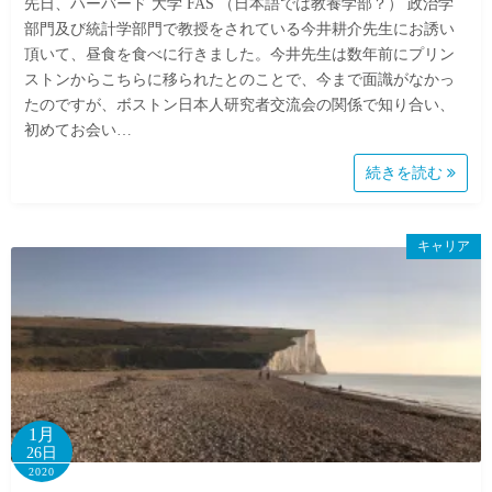
先日、ハーバード 大学 FAS （日本語では教養学部？） 政治学
部門及び統計学部門で教授をされている今井耕介先生にお誘い
頂いて、昼食を食べに行きました。今井先生は数年前にプリン
ストンからこちらに移られたとのことで、今まで面識がなかっ
たのですが、ボストン日本人研究者交流会の関係で知り合い、
初めてお会い…
続きを読む
キャリア
1月
26日
2020