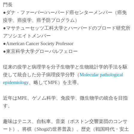
門長
●
ダナ・ファーバー
/
ハーバード癌センターメンバー（癌免
疫学
、
癌疫学
、癌予防
プログラム）
●
マサチューセッツ工科大学とハーバードのブロード研究所
アソシエイトメンバー
●American Cancer Society Professor
●東京科学大学グローバルフェロー
従来の疫学と病理学を分子生物学と生物統計学的手法を駆
使して統合した分子病理疫学分野（
Molecular pathological
epidemiology
、略してMPE）を主導。
近年は
MPE
、ゲノム科学、免疫学、微生物学の統合を目指
す。
趣味はテニス、自転車、音楽（ボストン交響楽団のコンサ
ート）、将棋（Shogiの世界普及）、歴史（戦国時代・安土