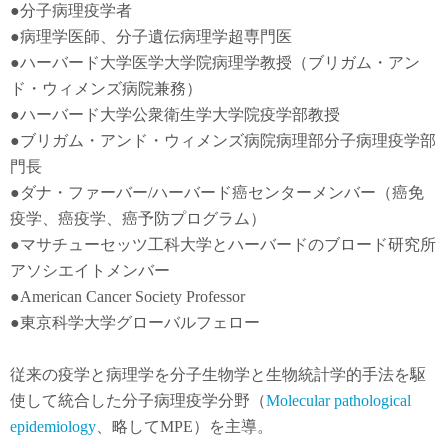
●
分子病理疫学者
●
病理学医師、分子遺伝病理学超専門医
●
ハーバード大学医学大学院病理学教授（ブリガム・アン
ド・ウィメンズ病院兼務）
●
ハーバード大学公衆衛生学大学院疫学部教授
●
ブリガム・アンド・ウィメンズ病院病理部分子病理疫学部
門長
●
ダナ・ファーバー
/
ハーバード癌センターメンバー（癌免
疫学
、
癌疫学
、癌予防
プログラム）
●
マサチューセッツ工科大学とハーバードのブロード研究所
アソシエイトメンバー
●American Cancer Society Professor
●東京科学大学グローバルフェロー
従来の疫学と病理学を分子生物学と生物統計学的手法を駆
使して統合した分子病理疫学分野（
Molecular pathological
epidemiology
、略してMPE）を主導。