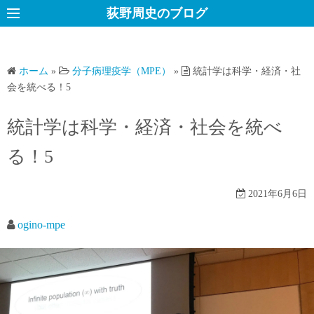
コ
荻野周史のブログ
ン
テ
ン
ホーム
»
分子病理疫学（MPE）
»
統計学は科学・経済・社
ツ
会を統べる！5
へ
ス
統計学は科学・経済・社会を統べ
キ
る！5
ッ
プ
2021年6月6日
ogino-mpe