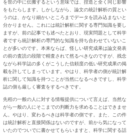
を世の中に伝搬するという意味では、捏造と全く同じ影響
をもたらします。しかしながら、論文の統計解析の質とい
うのは、かなり細かいところまでデータを読み込まないと
分かりません。これには統計解析に関する専門知識を要し
ますが、前の記事でも述べたとおり、現実問題として科学
者ですら統計解析の専門的な知識を持ち合わせていないこ
とが多いのです。本来ならば、怪しい研究成果は論文発表
の前の査読の段階で精査されて然るべきなのですが、残念
ながら科学誌の多くがこうした信頼度の低い研究成果の掲
載を許してしまっています。やはり、科学者の側が統計解
析に関して知識を持つことが当然になるべきですし、科学
誌の側も厳しく審査をするべきです。
先程の一般の人に対する情報提供について言えば、当然な
がら一般の人にそこまでの判断力を求めることはできませ
ん。やはり、変わるべきは科学者の側です。また、この件
は統計解析と直接関係はないのですが、前から気になって
いたのでついでに書かせてもらいますと、科学に関する話