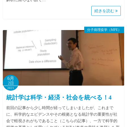
続きを読む
分子病理疫学（MPE）
6月
2日
2021
統計学は科学・経済・社会を統べる！4
前回の記事から少し時間が経ってしまいましたが、これまで
に、科学的なエビデンスやその根拠となる統計学の重要性が社
会で軽視されがちであること（こちらの記事）、一方で科学的