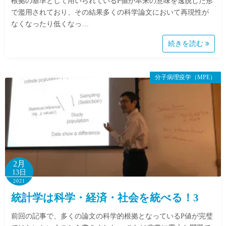
根拠の基準として用いられているP値が本来の意味を逸脱した形
で濫用されており、その結果多くの科学論文において再現性が
なくなったり低くなっ…
続きを読む
分子病理疫学（MPE）
2月
13日
2021
統計学は科学・経済・社会を統べる！3
前回の記事で、多くの論文の科学的根拠となっているP値が完璧