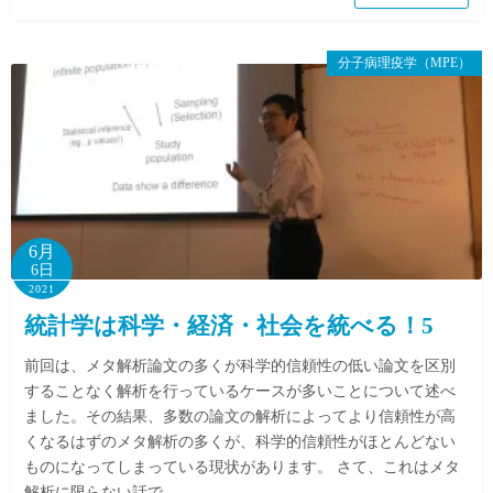
分子病理疫学（MPE）
6月
6日
2021
統計学は科学・経済・社会を統べる！5
前回は、メタ解析論文の多くが科学的信頼性の低い論文を区別
することなく解析を行っているケースが多いことについて述べ
ました。その結果、多数の論文の解析によってより信頼性が高
くなるはずのメタ解析の多くが、科学的信頼性がほとんどない
ものになってしまっている現状があります。 さて、これはメタ
解析に限らない話で…