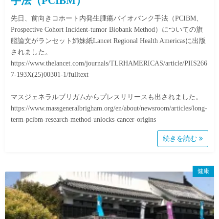
手法（PCIBM）
先日、前向きコホート内発生腫瘍バイオバンク手法（PCIBM、
Prospective Cohort Incident-tumor Biobank Method）についての旗
艦論文がランセット姉妹紙Lancet Regional Health Americasに出版
されました。
https://www.thelancet.com/journals/TLRHAMERICAS/article/PIIS266
7-193X(25)00301-1/fulltext
マスジェネラルブリガムからプレスリリースも出されました。
https://www.massgeneralbrigham.org/en/about/newsroom/articles/long-
term-pcibm-research-method-unlocks-cancer-origins
続きを読む
健康