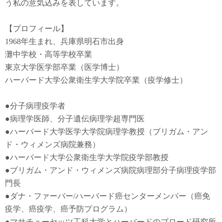
う私の意気込みを表しています。
【プロフィール】
1968年生まれ、兵庫県明石市出身
灘中学校・高等学校卒業
東京大学医学部卒業（医学博士）
ハーバード大学公衆衛生学大学院卒業（疫学修士）
●
分子病理疫学者
●
病理学医師、分子遺伝病理学超専門医
●
ハーバード大学医学大学院病理学教授（ブリガム・アン
ド・ウィメンズ病院兼務）
●
ハーバード大学公衆衛生学大学院疫学部教授
●
ブリガム・アンド・ウィメンズ病院病理部分子病理疫学部
門長
●
ダナ・ファーバー
/
ハーバード癌センターメンバー（癌免
疫学
、
癌疫学
、癌予防
プログラム）
●
マサチューセッツ工科大学とハーバードのブロード研究所