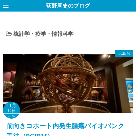
コ
荻野周史のブログ
ン
テ
ン
統計学・疫学・情報科学
ツ
へ
ス
PCIBM
キ
ッ
プ
11月
14日
2025
前向きコホート内発生腫瘍バイオバンク