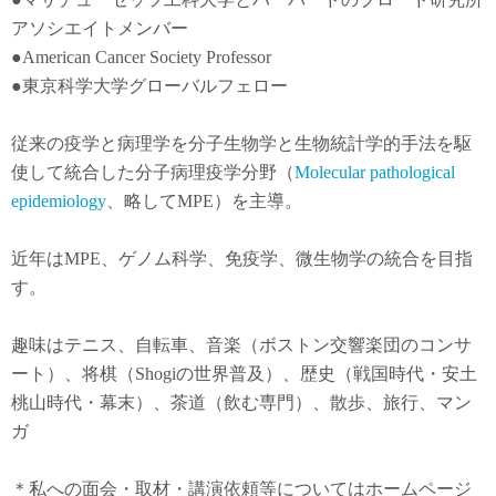
アソシエイトメンバー
●American Cancer Society Professor
●東京科学大学グローバルフェロー
従来の疫学と病理学を分子生物学と生物統計学的手法を駆
使して統合した分子病理疫学分野（
Molecular pathological
epidemiology
、略してMPE）を主導。
近年は
MPE
、ゲノム科学、免疫学、微生物学の統合を目指
す。
趣味はテニス、自転車、音楽（ボストン交響楽団のコンサ
ート）、将棋（Shogiの世界普及）、歴史（戦国時代・安土
桃山時代・幕末）、茶道（飲む専門）、散歩、旅行、マン
ガ
＊私への面会・取材・講演依頼等についてはホームページ