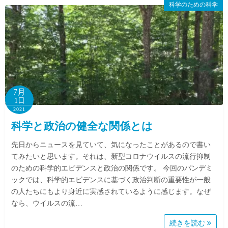
科学のための科学
7月
1日
2021
科学と政治の健全な関係とは
先日からニュースを見ていて、気になったことがあるので書い
てみたいと思います。それは、新型コロナウイルスの流行抑制
のための科学的エビデンスと政治の関係です。 今回のパンデミ
ックでは、科学的エビデンスに基づく政治判断の重要性が一般
の人たちにもより身近に実感されているように感じます。なぜ
なら、ウイルスの流…
続きを読む