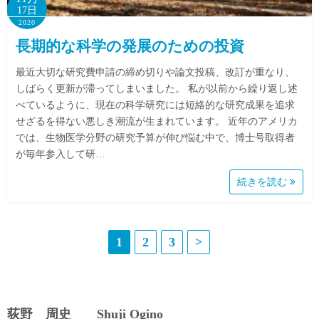
17日
2020
長期的な科学の発展のための投資
最近大切な研究費申請の締め切りや論文投稿、改訂が重なり、
しばらく更新が滞ってしまいました。 私が以前から繰り返し述
べているように、現在の科学研究には短絡的な研究成果を追求
せざるを得ない悪しき潮流が生まれています。 近年のアメリカ
では、生物医学分野の研究予算が伸び悩む中で、博士号取得者
が毎年参入して研…
続きを読む
投
1
2
3
>
稿
の
荻野 周史 Shuji Ogino