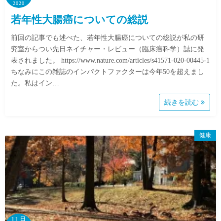
2020
若年性大腸癌についての総説
前回の記事でも述べた、若年性大腸癌についての総説が私の研
究室からつい先日ネイチャー・レビュー（臨床癌科学）誌に発
表されました。 https://www.nature.com/articles/s41571-020-00445-1
ちなみにこの雑誌のインパクトファクターは今年50を超えまし
た。私はイン…
続きを読む
健康
11月