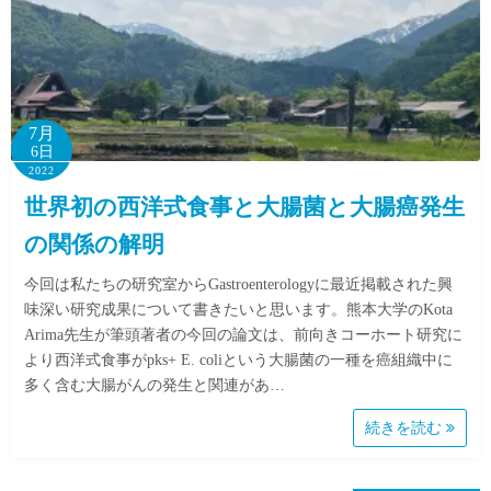
7月
6日
2022
世界初の西洋式食事と大腸菌と大腸癌発生
の関係の解明
今回は私たちの研究室からGastroenterologyに最近掲載された興
味深い研究成果について書きたいと思います。熊本大学のKota
Arima先生が筆頭著者の今回の論文は、前向きコーホート研究に
より西洋式食事がpks+ E. coliという大腸菌の一種を癌組織中に
多く含む大腸がんの発生と関連があ…
続きを読む