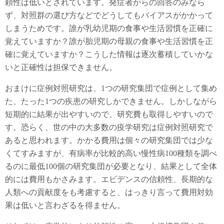
頼性は低いとされています。発症者からの回答のみなら
ず、対照群の選び方などでどうしてもバイアスがかかって
しまうためです。誰が乳幼児期の食事や生活習慣を正確に
覚えていますか？誰が胎児期の母親の食事や生活習慣を正
確に覚えていますか？こうした情報は逐次蓄積していかな
いと正確性は担保できません。
おまけに症例対照研究は、1つの研究集団で症例として集め
た、たった1つの疾患の研究しかできません。しかしながら
短期的に結果が出やすいので、研究費も取得しやすいので
す。恐らく、世の中の大多数の疫学研究は症例対照研究で
あると思われます。かかる費用は個々の研究集団では少な
くてすみますが、有病率が比較的高い慢性病100種類を調べ
るのに最低100個の研究集団が必要となり、結果として全体
的には費用もかさみます。エビデンスの信頼性、長期的な
人類への貢献度をも考慮すると、はっきり言って費用対効
果は低いと言わざるを得ません。