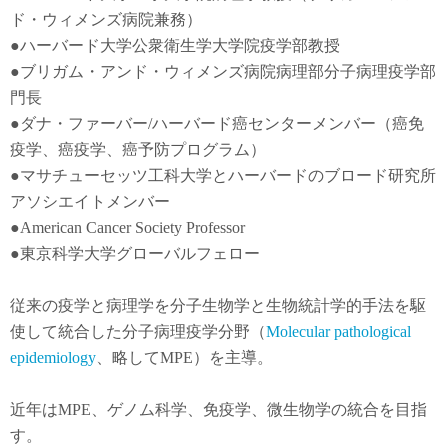
ド・ウィメンズ病院兼務）
●
ハーバード大学公衆衛生学大学院疫学部教授
●
ブリガム・アンド・ウィメンズ病院病理部分子病理疫学部
門長
●
ダナ・ファーバー
/
ハーバード癌センターメンバー（癌免
疫学
、
癌疫学
、癌予防
プログラム）
●
マサチューセッツ工科大学とハーバードのブロード研究所
アソシエイトメンバー
●American Cancer Society Professor
●東京科学大学グローバルフェロー
従来の疫学と病理学を分子生物学と生物統計学的手法を駆
使して統合した分子病理疫学分野（
Molecular pathological
epidemiology
、略してMPE）を主導。
近年は
MPE
、ゲノム科学、免疫学、微生物学の統合を目指
す。