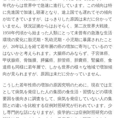
年代からは世界中で急速に進行しています。この傾向は特
に先進国で加速し顕著となり、途上国でも遅れてその傾向
が出てきていますが、はっきりした原因は未だに分かって
いません。状況証拠からはおそらく、第二次世界大戦後、
1950年代頃から始まった人類にとって未曾有の急激な生活
環境の変化に胎児期・乳幼児期・小児期に暴露されたこと
が、20年以上を経て若年層の癌の増加に寄与しているので
はないかと考えられます。大腸癌のみならず、子宮体癌、
甲状腺癌、骨髄腫、膵臓癌、胆管癌、胆嚢癌、腎臓癌、食
道癌も同様に若年層で、しかも世界の様々な地域で増加傾
向が見られますが、原因は未だに分かっていません。
こうした若年性癌の増加の原因究明のために、現在では主
として病気を発症した人の集団の食生活・習慣などの環境
要因を後向きに調査をして、病気を発症していない人の集
団との違いを比較する症例対照研究が行われています。少
し専門的な話になりますが、疫学的には症例対照研究の信