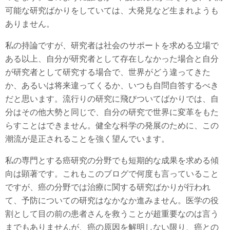
可能な研究ばかりをしていては、大発見など生まれようも
ありません。
私の持論ですが、研究者は社会のサポートを求める立場で
ある以上、自分が研究者として存在しなかった場合と自分
が研究者として研究する場合で、世界がどう違ってきた
か、あるいは将来違ってくるか、いつも自問自答するべき
だと思います。流行りの研究に飛びついてばかりでは、自
分はその他大勢と同じで、自分の研究で世界に変革をもた
らすことはできません。健全な科学の発展のために、この
潮流が是正されることを強く望んでいます。
私の専門とする癌研究の分野でも短期的な成果を求める傾
向は顕著です。これもこのブログで何度も言っていること
ですが、癌の分野では治療に関する研究ばかりが行われ
て、予防についての研究はなかなか進みません。医学の役
割として目の前の患者さんを救うことが超重要なのは言う
までもありませんが、癌の原因を解明しない限り、癌との