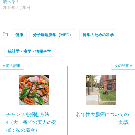
統べる！
2019年2月20日
健康
分子病理疫学（MPE）
科学のための科学
統計学・疫学・情報科学
前の記事
次の記事
チャンスを掴む方法
若年性大腸癌についての
4（大一番での実力の発
総説
揮：私の場合）