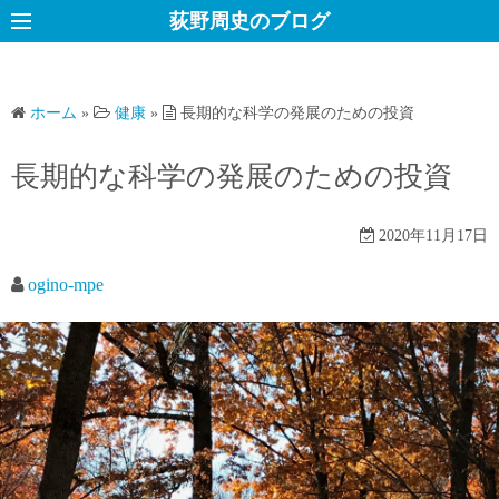
コ
荻野周史のブログ
ン
テ
ン
ホーム
»
健康
»
長期的な科学の発展のための投資
ツ
へ
長期的な科学の発展のための投資
ス
キ
2020年11月17日
ッ
プ
ogino-mpe