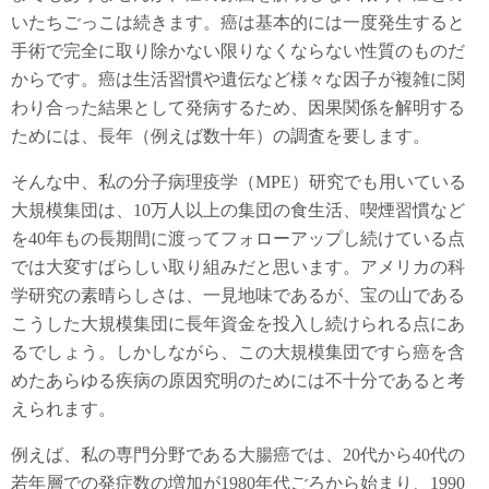
いたちごっこは続きます。癌は基本的には一度発生すると
手術で完全に取り除かない限りなくならない性質のものだ
からです。癌は生活習慣や遺伝など様々な因子が複雑に関
わり合った結果として発病するため、因果関係を解明する
ためには、長年（例えば数十年）の調査を要します。
そんな中、私の分子病理疫学（MPE）研究でも用いている
大規模集団は、10万人以上の集団の食生活、喫煙習慣など
を40年もの長期間に渡ってフォローアップし続けている点
では大変すばらしい取り組みだと思います。アメリカの科
学研究の素晴らしさは、一見地味であるが、宝の山である
こうした大規模集団に長年資金を投入し続けられる点にあ
るでしょう。しかしながら、この大規模集団ですら癌を含
めたあらゆる疾病の原因究明のためには不十分であると考
えられます。
例えば、私の専門分野である大腸癌では、20代から40代の
若年層での発症数の増加が1980年代ごろから始まり、1990