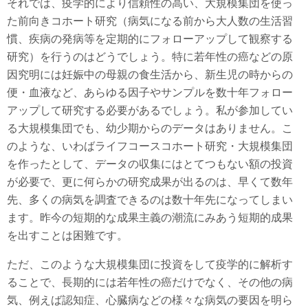
それでは、疫学的により信頼性の高い、大規模集団を使っ
た前向きコホート研究（病気になる前から大人数の生活習
慣、疾病の発病等を定期的にフォローアップして観察する
研究）を行うのはどうでしょう。特に若年性の癌などの原
因究明には妊娠中の母親の食生活から、新生児の時からの
便・血液など、あらゆる因子やサンプルを数十年フォロー
アップして研究する必要があるでしょう。私が参加してい
る大規模集団でも、幼少期からのデータはありません。こ
のような、いわばライフコースコホート研究・大規模集団
を作ったとして、データの収集にはとてつもない額の投資
が必要で、更に何らかの研究成果が出るのは、早くて数年
先、多くの病気を調査できるのは数十年先になってしまい
ます。昨今の短期的な成果主義の潮流にみあう短期的成果
を出すことは困難です。
ただ、このような大規模集団に投資をして疫学的に解析す
ることで、長期的には若年性の癌だけでなく、その他の病
気、例えば認知症、心臓病などの様々な病気の要因を明ら