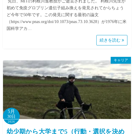
先日、MITの利根川進教授がご逝去されました。 利根川先生が
初めて免疫グロブリン遺伝子組み換えを発見されてからちょう
ど今年で50年です。この発見に関する最初の論文
（https://www.pnas.org/doi/10.1073/pnas.73.10.3628）が1976年に米
国科学アカ…
続きを読む
キャリア
5月
30日
2026
幼少期から大学まで5（行動・選択を決め