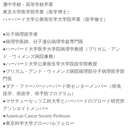
灘中学校・高等学校卒業
東京大学医学部卒業（医学博士）
ハーバード大学公衆衛生学大学院卒業（疫学修士）
●
分子病理疫学者
●
病理学医師、分子遺伝病理学超専門医
●
ハーバード大学医学大学院病理学教授（ブリガム・アン
ド・ウィメンズ病院兼務）
●
ハーバード大学公衆衛生学大学院疫学部教授
●
ブリガム・アンド・ウィメンズ病院病理部分子病理疫学部
門長
●
ダナ・ファーバー
/
ハーバード癌センターメンバー（癌免
疫学
、
癌疫学
、癌予防
プログラム）
●
マサチューセッツ工科大学とハーバードのブロード研究所
アソシエイトメンバー
●American Cancer Society Professor
●東京科学大学グローバルフェロー