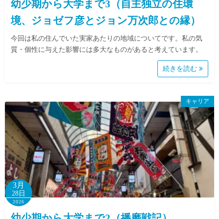
幼少期から大学まで3（自主独立の住環
境、ジョゼフ彦とジョン万次郎との縁）
今回は私の住んでいた実家あたりの地域についてです。私の気
質・個性に与えた影響には多大なものがあると考えています。
続きを読む
キャリア
3月
28日
2026
幼少期から大学まで2（播磨戦記）