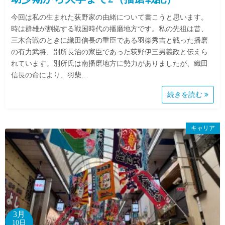
今回は私の生まれた荻野家の由緒について書こうと思います。
時は群雄が割拠する戦国時代の播磨地方です。私の先祖は昔、
三木合戦のときに織田信長の重臣である羽柴秀吉と戦った播磨
の有力武将、別所長治の家臣であった荻野伊三男義政と伝えら
れています。別所氏は南播磨地方に勢力がありましたが、織田
信長の命により、羽柴…
続きを読む
キャリア
3月
10日