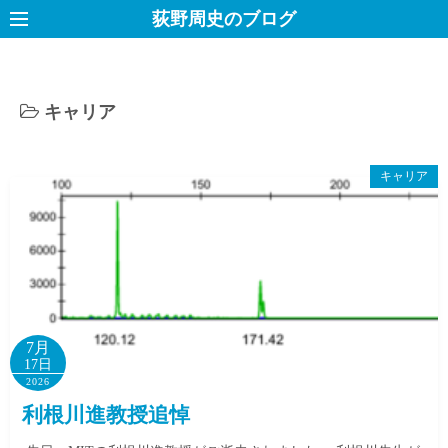
コ
荻野周史のブログ
ン
テ
ン
キャリア
ツ
へ
ス
キャリア
キ
ッ
プ
7月
17日
2026
利根川進教授追悼