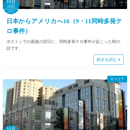
10月
19日
2025
日本からアメリカへ16（9・11同時多発テ
ロ事件）
ボストンでの面接の翌日に、同時多発テロ事件が起こった時の
話です。
続きを読む
キャリア
10月