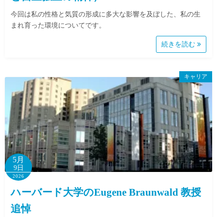
今回は私の性格と気質の形成に多大な影響を及ぼした、私の生
まれ育った環境についてです。
続きを読む
キャリア
5月
9日
2026
ハーバード大学のEugene Braunwald 教授
追悼