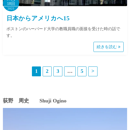
18日
2025
日本からアメリカへ15
ボストンのハーバード大学の教職員職の面接を受けた時の話で
す。
続きを読む
投
1
2
3
…
5
>
稿
の
荻野 周史 Shuji Ogino
ペ
ー
ジ