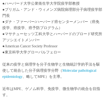
●
ハーバード大学公衆衛生学大学院疫学部教授
●
ブリガム・アンド・ウィメンズ病院病理部分子病理疫学部
門長
●
ダナ・ファーバー
/
ハーバード癌センターメンバー（癌免
疫学
、
癌疫学
、癌予防
プログラム）
●
マサチューセッツ工科大学とハーバードのブロード研究所
アソシエイトメンバー
●American Cancer Society Professor
●東京科学大学グローバルフェロー
従来の疫学と病理学を分子生物学と生物統計学的手法を駆
使して統合した分子病理疫学分野（
Molecular pathological
epidemiology
、略してMPE）を主導。
近年は
MPE
、ゲノム科学、免疫学、微生物学の統合を目指
す。