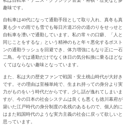
私は自転車・テニス・クラシック音楽・将棋・歴史など多
趣味です。
自転車は40代になって通勤手段として取り入れ、真冬も真
夏も少々の雨でも雪でも毎日片道25分の道のりをせっせと
自転車を漕いで通勤しています。私の常々の口癖、「人と
同じことをするな」という精神のもと年々悪化するボスト
ンの通勤ラッシュを回避でき、体力増強にもなり正に一石
二鳥。今では通勤だけでなく休日の気分転換に乗るほどな
くてはならない趣味となっています。
また、私は大の歴史ファンで戦国・安土桃山時代が大好き
です。その理由は至極単純で、生まれ持っての身分より実
力がものをいう時代だからです。少し話が逸れてしまいま
すが、今の日本の社会システムは良くも悪くも徳川幕府が
築いた江戸時代の身分制度の名残のあるもので、個人的に
はまた戦国時代のような実力主義の社会に戻って欲しいと
思っています。