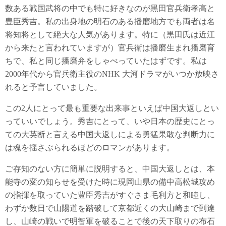
数ある戦国武将の中でも特に好きなのが黒田官兵衛孝高と
豊臣秀吉。私の出身地の明石のある播磨地方でも両者は名
将知将として絶大な人気があります。特に（黒田氏は近江
から来たと言われていますが）官兵衛は播磨生まれ播磨育
ちで、私と同じ播磨弁をしゃべっていたはずです。私は
2000年代から官兵衛主役のNHK 大河ドラマがいつか放映さ
れると予言していました。
この2人にとって最も重要な出来事といえば中国大返しとい
っていいでしょう。秀吉にとって、いや日本の歴史にとっ
ての大英断と言える中国大返しによる勇猛果敢な判断力に
は魂を揺さぶられるほどのロマンがあります。
ご存知のない方に簡単に説明すると、中国大返しとは、本
能寺の変の知らせを受けた時に現岡山県の備中高松城攻め
の指揮を取っていた豊臣秀吉がすぐさま毛利方と和睦し、
わずか数日で山陽道を踏破して京都近くの大山崎まで到達
し、山崎の戦いで明智軍を破ることで後の天下取りの布石