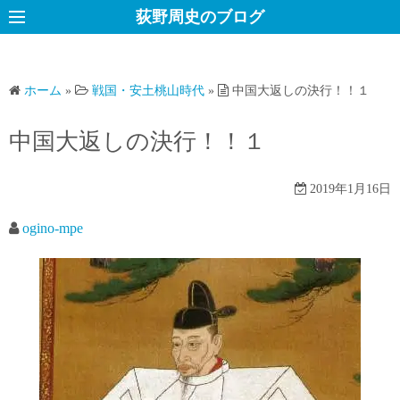
コ
荻野周史のブログ
ン
テ
ン
ホーム
»
戦国・安土桃山時代
»
中国大返しの決行！！１
ツ
へ
中国大返しの決行！！１
ス
キ
2019年1月16日
ッ
プ
ogino-mpe