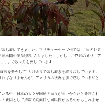
が落ち着いてきました。マサチューセッツ州では、1日の死者
活動再開の第2段階に入りました。しかし、ご存知の通り、ア
らここまで数ヶ月を要しています。
宣言を発令して1カ月余りで落ち着きを取り戻しています。
ければなりませんが、アメリカの状況を肌で感じている私と
ている中、日本の大臣が国民の民度が高いからだと発言され
つの要因として清潔で真面目な国民性があるのかもしれませ