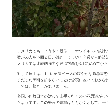
アメリカでも、ようやく新型コロナウイルスの統計
数が50人を下回る日が続き、ようやく今週から経済
メリカでは比較的強力な経済封鎖を3月に始めてか
対して日本は、4月に要請ベースの緩やかな緊急事態
まだまだ予断を許さないことは念頭に置いておかな
しては、驚きしかありません。
各国が何故日本の対策で上手く行くのか不思議がっ
たようです。この発言の是非はともかくとして、一