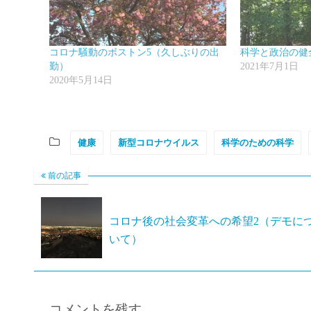
コロナ騒動のボストン5（久しぶりの出
科学と政治の健
勤）
2021年7月1日
2020年5月14日
健康
新型コロナウイルス
科学のための科学
前の記事
コロナ後の社会変革への希望2（デモに
いて）
コメントを残す