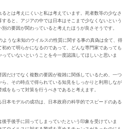
れるとは考えにくいと私は考えています。死者数等の少なさ
算すると、アジアの中では日本はそこまで少なくないという
い別の要因が関わっていると考えたほうが良さそうです。
このような未知のウイルスの性質に関する事の真偽は全て、得
て初めて明らかになるのであって、どんな専門家であっても
かっていないということを今一度認識してほしいと思いま
要因だけでなく複数の要因が複雑に関係しているため、一つ
から、その時点で得られている知見をしっかりと利用しなが
警戒をもって対策を行うべきであると考えます。
る日本モデルの成功は、日本政府の科学的でスピードのある
は後手後手に回ってしまっていたという印象を受けていま
けてウイルスに対する警戒を高めるチャンスがあったのにも