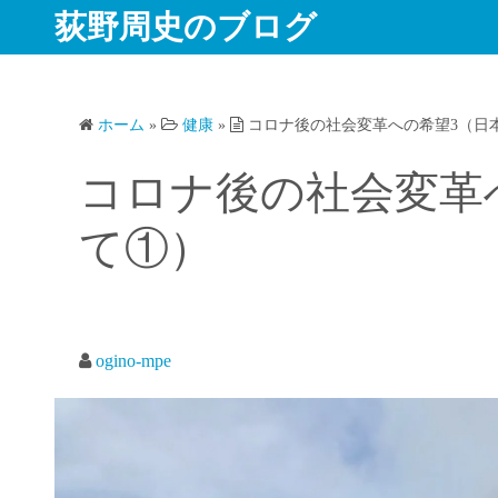
コ
荻野周史のブログ
ン
テ
ン
ホーム
»
健康
»
コロナ後の社会変革への希望3（日
ツ
へ
コロナ後の社会変革
ス
キ
て①）
ッ
プ
ogino-mpe