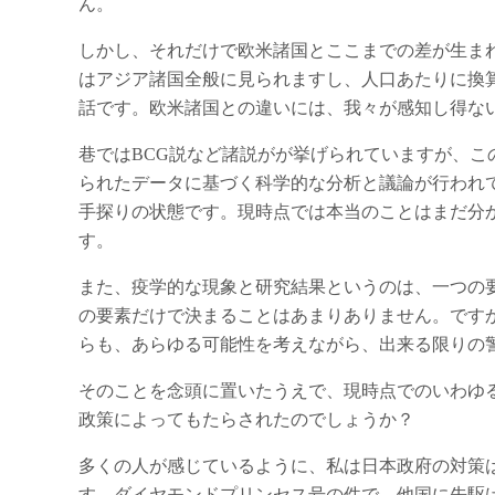
ん。
しかし、それだけで欧米諸国とここまでの差が生ま
はアジア諸国全般に見られますし、人口あたりに換
話です。欧米諸国との違いには、我々が感知し得な
巷ではBCG説など諸説がが挙げられていますが、
られたデータに基づく科学的な分析と議論が行われ
手探りの状態です。現時点では本当のことはまだ分
す。
また、疫学的な現象と研究結果というのは、一つの
の要素だけで決まることはあまりありません。です
らも、あらゆる可能性を考えながら、出来る限りの
そのことを念頭に置いたうえで、現時点でのいわゆ
政策によってもたらされたのでしょうか？
多くの人が感じているように、私は日本政府の対策
す。ダイヤモンドプリンセス号の件で、他国に先駆