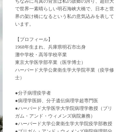
ちなみに写真の背景は私の故郷の誇り、超巨大
で世界一素晴らしい明石海峡大橋で、日本と世
界の架け橋になるという私の意気込みを表して
います。
【プロフィール】
1968年生まれ、兵庫県明石市出身
灘中学校・高等学校卒業
東京大学医学部卒業（医学博士）
ハーバード大学公衆衛生学大学院卒業（疫学修
士）
●
分子病理疫学者
●
病理学医師、分子遺伝病理学超専門医
●
ハーバード大学医学大学院病理学教授（ブリ
ガム・アンド・ウィメンズ病院兼務）
●
ハーバード大学公衆衛生学大学院疫学部教授
●
ブリガム・アンド・ウィメンズ病院病理部分