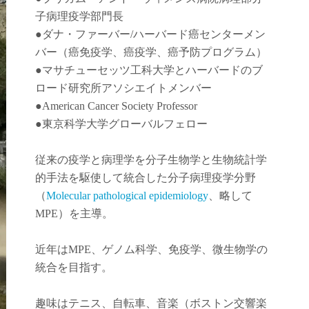
子病理疫学部門長
●
ダナ・ファーバー
/
ハーバード癌センターメン
バー（癌免疫学
、
癌疫学
、癌予防
プログラム）
●
マサチューセッツ工科大学とハーバードのブ
ロード研究所アソシエイトメンバー
●American Cancer Society Professor
●東京科学大学グローバルフェロー
従来の疫学と病理学を分子生物学と生物統計学
的手法を駆使して統合した分子病理疫学分野
（
Molecular pathological epidemiology
、略して
MPE）を主導。
近年は
MPE
、ゲノム科学、免疫学、微生物学の
統合を目指す。
趣味はテニス、自転車、音楽（ボストン交響楽