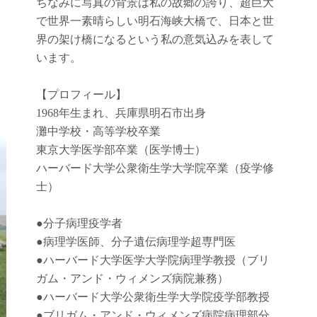
ちなみに写真の背景は私の故郷の誇り、超巨大
で世界一素晴らしい明石海峡大橋で、日本と世
界の架け橋になるという私の意気込みを表して
います。
【プロフィール】
1968年生まれ、兵庫県明石市出身
灘中学校・高等学校卒業
東京大学医学部卒業（医学博士）
ハーバード大学公衆衛生学大学院卒業（疫学修
士）
●
分子病理疫学者
●
病理学医師、分子遺伝病理学超専門医
●
ハーバード大学医学大学院病理学教授（ブリ
ガム・アンド・ウィメンズ病院兼務）
●
ハーバード大学公衆衛生学大学院疫学部教授
●
ブリガム・アンド・ウィメンズ病院病理部分