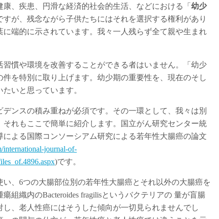
健康、疾患、円滑な経済的社会的生活、などにおける「
幼少
ですが、残念ながら子供たちにはそれを選択する権利があり
葉に端的に示されています。我々一人残らず全て親や生まれ
活習慣や環境を改善することができる者はいません。「幼少
の件を特別に取り上げます。幼少期の重要性を、現在のそし
いたいと思っています。
ビデンスの積み重ねが必須です。その一環として、我々は別
、それもここで簡単に紹介します。国立がん研究センター統
導による国際コンソーシアム研究による若年性大腸癌の論文
/international-journal-of-
iles_of.4896.aspx
)です。
を使い、6つの大腸部位別の若年性大腸癌とそれ以外の大腸癌を
のBacteroides fragilisというバクテリアの 量が盲腸
対し、老人性癌にはそうした傾向が一切見られませんでし