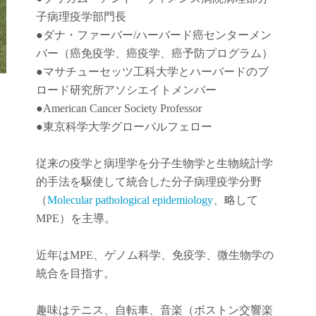
子病理疫学部門長
●
ダナ・ファーバー
/
ハーバード癌センターメン
バー（癌免疫学
、
癌疫学
、癌予防
プログラム）
●
マサチューセッツ工科大学とハーバードのブ
ロード研究所アソシエイトメンバー
●American Cancer Society Professor
●東京科学大学グローバルフェロー
従来の疫学と病理学を分子生物学と生物統計学
的手法を駆使して統合した分子病理疫学分野
（
Molecular pathological epidemiology
、略して
MPE）を主導。
近年は
MPE
、ゲノム科学、免疫学、微生物学の
統合を目指す。
趣味はテニス、自転車、音楽（ボストン交響楽