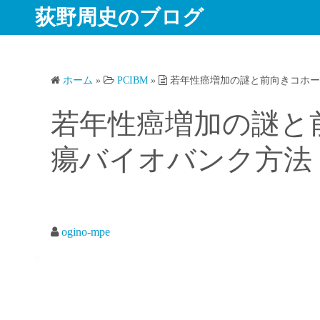
コ
荻野周史のブログ
ン
テ
ン
ホーム
»
PCIBM
»
若年性癌増加の謎と前向きコホー
ツ
へ
若年性癌増加の謎と
ス
キ
瘍バイオバンク方法（
ッ
プ
ogino-mpe