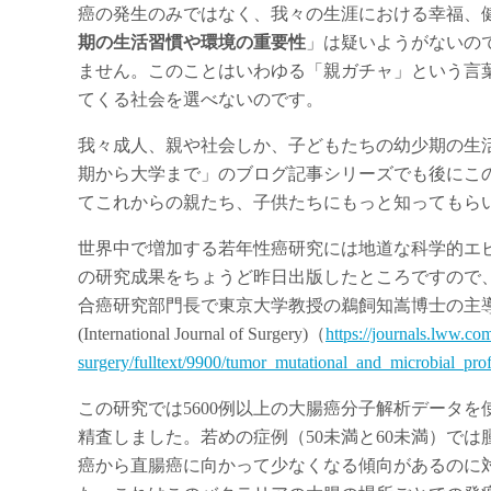
癌の発生のみではなく、我々の生涯における幸福、
期の生活習慣や環境の重要性
」は疑いようがないの
ません。このことはいわゆる「親ガチャ」という言
てくる社会を選べないのです。
我々成人、親や社会しか、子どもたちの幼少期の生
期から大学まで」のブログ記事シリーズでも後にこ
てこれからの親たち、子供たちにもっと知ってもら
世界中で増加する若年性癌研究には地道な科学的エ
の研究成果をちょうど昨日出版したところですので
合癌研究部門長で東京大学教授の鵜飼知嵩博士の主
(International Journal of Surgery)（
https://journals.lww.com
surgery/fulltext/9900/tumor_mutational_and_microbial_prof
この研究では5600例以上の大腸癌分子解析データ
精査しました。若めの症例（50未満と60未満）では腫瘍組織内
癌から直腸癌に向かって少なくなる傾向があるのに