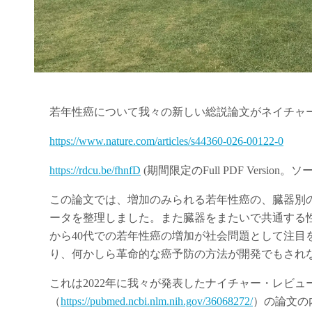
若年性癌について我々の新しい総説論文がネイチャー・ヘル
https://www.nature.com/articles/s44360-026-00122-0
https://rdcu.be/fhnfD
(期間限定のFull PDF Versi
この論文では、増加のみられる若年性癌の、臓器別
ータを整理しました。また臓器をまたいで共通する性
から40代での若年性癌の増加が社会問題として注目
り、何かしら革命的な癌予防の方法が開発でもされ
これは2022年に我々が発表したナイチャー・レビュー・臨床癌科学（
（
https://
pubmed.ncbi.nlm.nih.gov
/36068272/
）の論文の