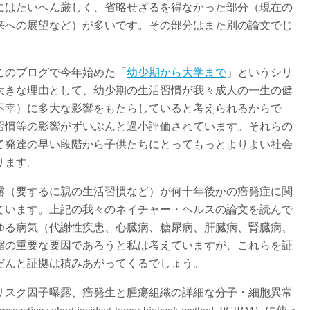
にはたいへん厳しく、省略せざるを得なかった部分（現在の
来への展望など）が多いです。その部分はまた別の論文でじ
このブログで今年始めた「
幼少期から大学まで
」というシリ
大きな理由として、幼少期の生活習慣が我々成人の一生の健
不幸）に多大な影響をもたらしていると考えられるからで
習慣等の影響がずいぶんと過小評価されています。それらの
て発達の早い段階から子供たちにとってもっとよりよい社会
ります。
露（要するに親の生活習慣など）が何十年後かの癌発症に関
ています。上記の我々のネイチャー・ヘルスの論文を読んで
ゆる病気（代謝性疾患、心臓病、糖尿病、肝臓病、腎臓病、
縮の重要な要因であろうと私は考えていますが、これらを証
だんと証拠は積みあがってくるでしょう。
リスク因子曝露、癌発生と腫瘍組織の詳細な分子・細胞異常