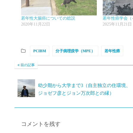
若年性大腸癌についての総説
若年性癌学会（
2020年11月22日
2025年11月21日
PCIBM
分子病理疫学（MPE）
若年性癌
前の記事
幼少期から大学まで3（自主独立の住環境、
ジョゼフ彦とジョン万次郎との縁）
コメントを残す