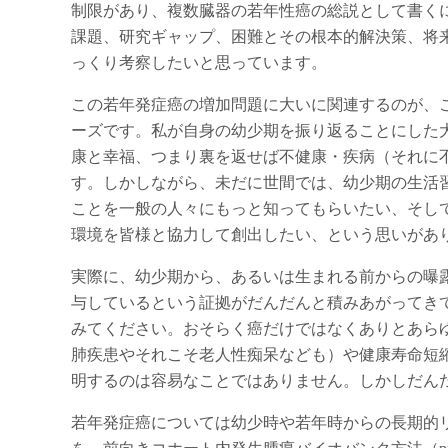
制限があり、複数臓器の若年性癌の総説として書く
課題、研究ギャップ、困難とその根本的解決策、将
っくり考察したいと思っています。
この若年発症癌の増加問題に大いに関連するのが、
ーズです。私が自身の幼少期を振り返ることにした
康と幸福、つまり裏を返せば不健康・疾病（それに
す。しかしながら、未だに世間では、幼少期の生活
ことを一般の人々にもっと知ってもらいたい、そし
環境を皆様と協力して創出したい、という思いがあ
実際に、幼少期から、あるいは生まれる前からの曝
与しているという証拠がだんだんと積みあがってき
みてください。おそらく癌だけではなくありとあら
肺疾患やそれこそ老人性痴呆なども）や健康寿命短
明するのは容易なことではありません。しかしだん
若年発症癌については幼少時や若年時からの長期的