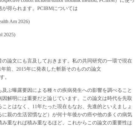
ort incident-tumor biobank method, PCIBM）に使っ
が得られます。PCIBMについては
ealth Am 2026)
ol 2025)
昔の論文にも言及しておきます。私の共同研究の一環で現在
1年前、2015年に発表した斬新そのものの論文
す。
も及ぶ曝露要因による種々の疾病発生への影響を調べること
病因解明には重要だと論じています。この論文は時代を先取
ことはなく、11年たった現在もなお、先進的といえましょ
るに親の生活習慣など）が何十年後かの癌や他の多くの病気
積み重なれば積み重なるほど、これからこの論文の重要性は