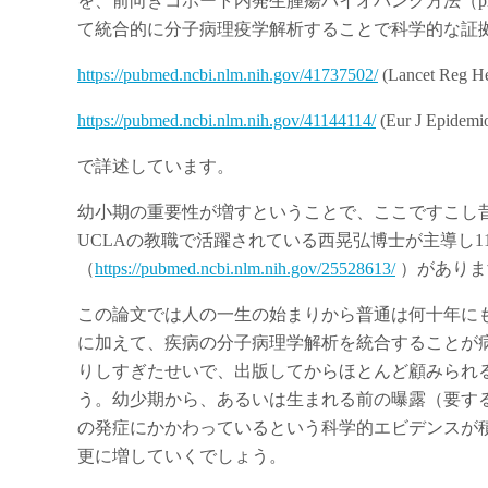
を、前向きコホート内発生腫瘍バイオバンク方法（prospective coh
て統合的に分子病理疫学解析することで科学的な証拠
https://pubmed.ncbi.nlm.nih.gov/41737502/
(Lancet Reg H
https://pubmed.ncbi.nlm.nih.gov/41144114/
(Eur J Epidemi
で詳述しています。
幼小期の重要性が増すということで、ここですこし
UCLAの教職で活躍されている西晃弘博士が主導し1
（
https://pubmed.ncbi.nlm.nih.gov/25528613/
）がありま
この論文では人の一生の始まりから普通は何十年に
に加えて、疾病の分子病理学解析を統合することが
りしすぎたせいで、出版してからほとんど顧みられる
う。幼少期から、あるいは生まれる前の曝露（要す
の発症にかかわっているという科学的エビデンスが
更に増していくでしょう。