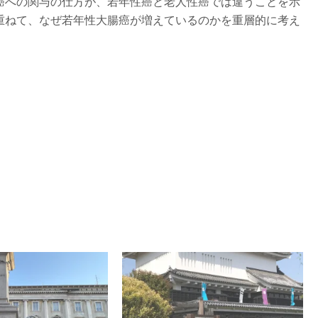
癌への関与の仕方が、若年性癌と老人性癌では違うことを示
重ねて、なぜ若年性大腸癌が増えているのかを重層的に考え