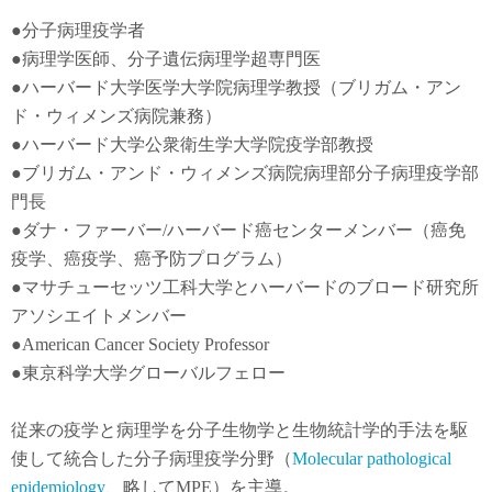
●
分子病理疫学者
●
病理学医師、分子遺伝病理学超専門医
●
ハーバード大学医学大学院病理学教授（ブリガム・アン
ド・ウィメンズ病院兼務）
●
ハーバード大学公衆衛生学大学院疫学部教授
●
ブリガム・アンド・ウィメンズ病院病理部分子病理疫学部
門長
●
ダナ・ファーバー
/
ハーバード癌センターメンバー（癌免
疫学
、
癌疫学
、癌予防
プログラム）
●
マサチューセッツ工科大学とハーバードのブロード研究所
アソシエイトメンバー
●American Cancer Society Professor
●東京科学大学グローバルフェロー
従来の疫学と病理学を分子生物学と生物統計学的手法を駆
使して統合した分子病理疫学分野（
Molecular pathological
epidemiology
、略してMPE）を主導。