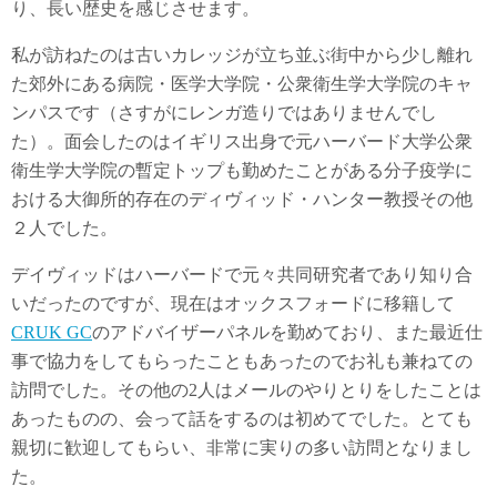
り、長い歴史を感じさせます。
私が訪ねたのは古いカレッジが立ち並ぶ街中から少し離れ
た郊外にある病院・医学大学院・公衆衛生学大学院のキャ
ンパスです（さすがにレンガ造りではありませんでし
た）。面会したのはイギリス出身で元ハーバード大学公衆
衛生学大学院の暫定トップも勤めたことがある分子疫学に
おける大御所的存在のディヴィッド・ハンター教授その他
２人でした。
デイヴィッドはハーバードで元々共同研究者であり知り合
いだったのですが、現在はオックスフォードに移籍して
CRUK GC
のアドバイザーパネルを勤めており、また最近仕
事で協力をしてもらったこともあったのでお礼も兼ねての
訪問でした。その他の2人はメールのやりとりをしたことは
あったものの、会って話をするのは初めてでした。とても
親切に歓迎してもらい、非常に実りの多い訪問となりまし
た。