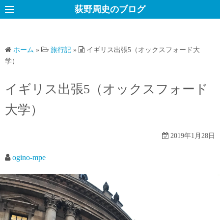
コ
荻野周史のブログ
ン
テ
ン
ホーム
»
旅行記
»
イギリス出張5（オックスフォード大
ツ
学）
へ
ス
イギリス出張5（オックスフォード
キ
大学）
ッ
プ
2019年1月28日
ogino-mpe